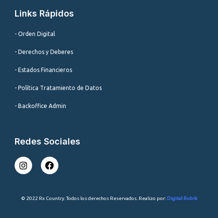
Links Rápidos
- Orden Digital
- Derechos y Deberes
- Estados Financieros
- Política Tratamiento de Datos
- Backoffice Admin
Redes Sociales
I
F
n
a
s
c
t
e
a
b
© 2022 Rx Country. Todos los derechos Reservados. Realizo por:
Digital Rubik
g
o
r
o