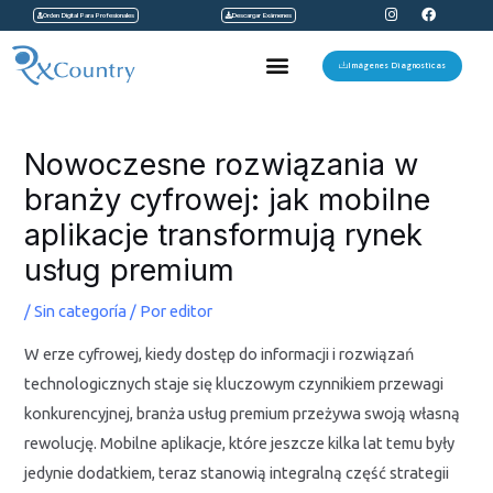
I
F
Ir
Orden Digital Para Profesionales
Descargar Exámenes
n
a
s
c
al
t
e
Menu
a
b
Imágenes Diagnosticas
contenido
g
o
r
o
a
k
Navegación
m
de
Nowoczesne rozwiązania w
entradas
branży cyfrowej: jak mobilne
aplikacje transformują rynek
usług premium
/
Sin categoría
/ Por
editor
W erze cyfrowej, kiedy dostęp do informacji i rozwiązań
technologicznych staje się kluczowym czynnikiem przewagi
konkurencyjnej, branża usług premium przeżywa swoją własną
rewolucję. Mobilne aplikacje, które jeszcze kilka lat temu były
jedynie dodatkiem, teraz stanowią integralną część strategii