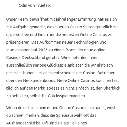
Odin von Truelab.
Unser Team, bewaffnet mit jahrelanger Erfahrung, hat es sich
zur Aufgabe gemacht, diese neuen Casino Seiten gründlich zu
untersuchen und Ihnen nur die neuesten Online Casinos zu
präsentieren. Das Aufkommen neuer Technologien und
Innovationen hat 2026 zu einem Boom der neue online
Casinos Deutschland geführt. Wir empfehlen Ihnen
ausschließlich seriöse Glücksspielanbieter, die wir akribisch
getestet haben. Letztlich entscheidet der Casino-Betreiber
über den Neukundenbonus. Neue Online Casinos kommen fast
täglich auf den Markt, sodass es nicht einfach ist, den Überblick
zu behalten, selbst für Glücksspielexperten.
Wenn du dich in einem neuen Online Casino umschaust, wirst
du schnell merken, dass die Spieleauswahl oft das
Aushängeschild ist. Oft sind sie als Teil eines