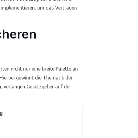
u implementieren, um das Vertrauen
cheren
ten nicht nur eine breite Palette an
Hierbei gewinnt die Thematik der
en, verlangen Gesetzgeber auf der
g