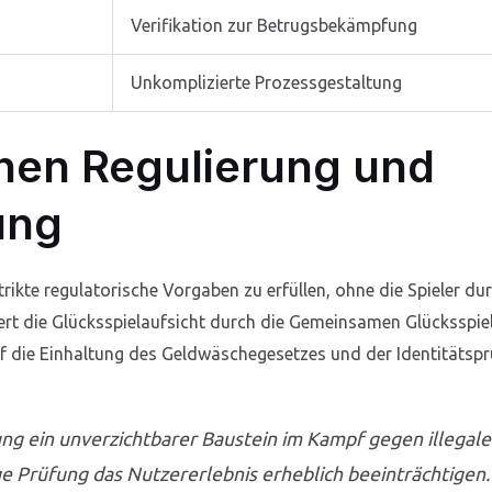
Verifikation zur Betrugsbekämpfung
Unkomplizierte Prozessgestaltung
hen Regulierung und
ung
rikte regulatorische Vorgaben zu erfüllen, ohne die Spieler du
iert die Glücksspielaufsicht durch die Gemeinsamen Glückssp
auf die Einhaltung des Geldwäschegesetzes und der Identitäts
ng ein unverzichtbarer Baustein im Kampf gegen illegale A
ge Prüfung das Nutzererlebnis erheblich beeinträchtigen.