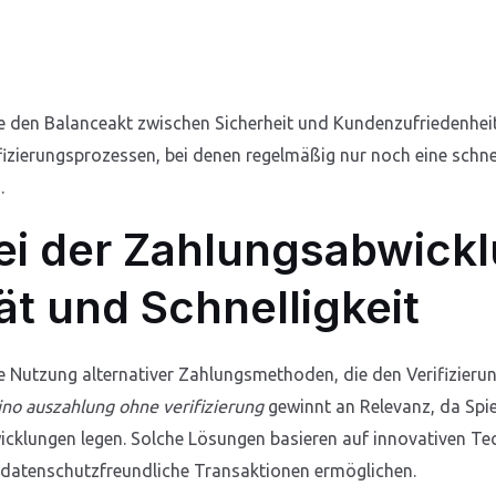
ie den Balanceakt zwischen Sicherheit und Kundenzufriedenhei
rifizierungsprozessen, bei denen regelmäßig nur noch eine schn
.
i der Zahlungsabwickl
t und Schnelligkeit
ie Nutzung alternativer Zahlungsmethoden, die den Verifizier
ino auszahlung ohne verifizierung
gewinnt an Relevanz, da Spi
cklungen legen. Solche Lösungen basieren auf innovativen Tec
ch datenschutzfreundliche Transaktionen ermöglichen.