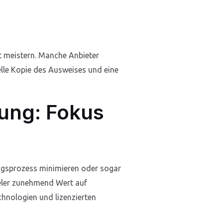
t meistern. Manche Anbieter
elle Kopie des Ausweises und eine
ung: Fokus
ungsprozess minimieren oder sogar
eler zunehmend Wert auf
hnologien und lizenzierten