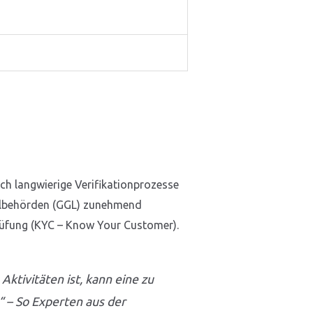
rch langwierige Verifikationprozesse
ielbehörden (GGL) zunehmend
prüfung (KYC – Know Your Customer).
ktivitäten ist, kann eine zu
“ – So Experten aus der