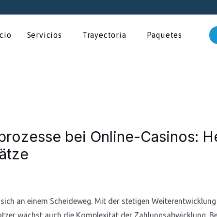
icio
Servicios
Trayectoria
Paquetes
rozesse bei Online-Casinos: H
ätze
 sich an einem Scheideweg. Mit der stetigen Weiterentwicklung
tzer wächst auch die Komplexität der Zahlungsabwicklung. Bes