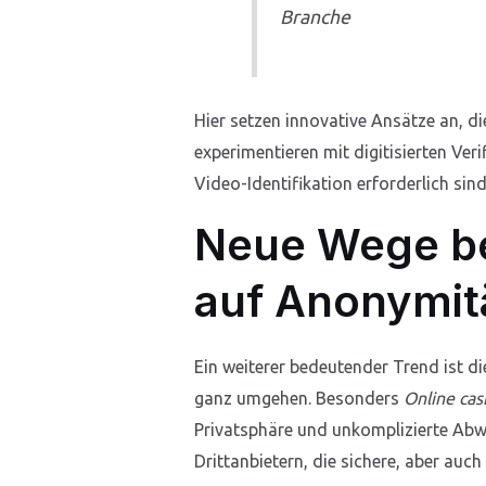
Branche
Hier setzen innovative Ansätze an, d
experimentieren mit digitisierten Ve
Video-Identifikation erforderlich sind
Neue Wege be
auf Anonymitä
Ein weiterer bedeutender Trend ist d
ganz umgehen. Besonders
Online cas
Privatsphäre und unkomplizierte Abwi
Drittanbietern, die sichere, aber au