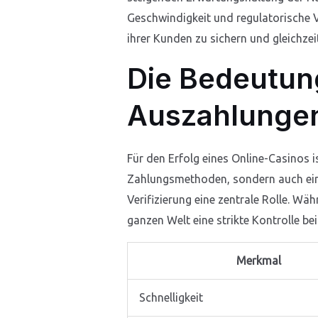
Geschwindigkeit und regulatorische 
ihrer Kunden zu sichern und gleichze
Die Bedeutun
Auszahlungen
Für den Erfolg eines Online-Casinos i
Zahlungsmethoden, sondern auch eine
Verifizierung eine zentrale Rolle. Wä
ganzen Welt eine strikte Kontrolle 
Merkmal
Schnelligkeit