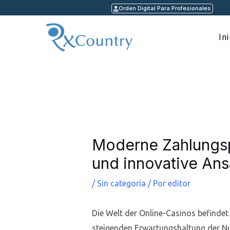
Ir
Orden Digital Para Profesionales
al
contenido
In
Navegación
de
entradas
Moderne Zahlungsp
und innovative Ans
/
Sin categoría
/ Por
editor
Die Welt der Online-Casinos befindet
steigenden Erwartungshaltung der Nu