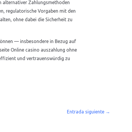
ion alternativer Zahlungsmethoden
hen, regulatorische Vorgaben mit den
alten, ohne dabei die Sicherheit zu
 können — insbesondere in Bezug auf
hseite Online casino auszahlung ohne
effizient und vertrauenswürdig zu
Entrada siguiente
→