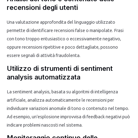
recensioni degli utenti
Una valutazione approfondita del linguaggio utilizzato
permette di identificare recensioni false o manipolate. Frasi
con tono troppo entusiastico o eccessivamente negativo,
oppure recensioni ripetitive e poco dettagliate, possono
essere segnali di attività fraudolenta.
Utilizzo di strumenti di sentiment
analysis automatizzata
La sentiment analysis, basata su algoritmi di intelligenza
artificiale, analizza automaticamente le recensioni per
individuare variazioni anomale di tono o contenuto nel tempo.
Ad esempio, un’esplosione improvvisa di feedback negativi può
indicare problemi nascosti nel sistema.
Monitoraggio continuo delle