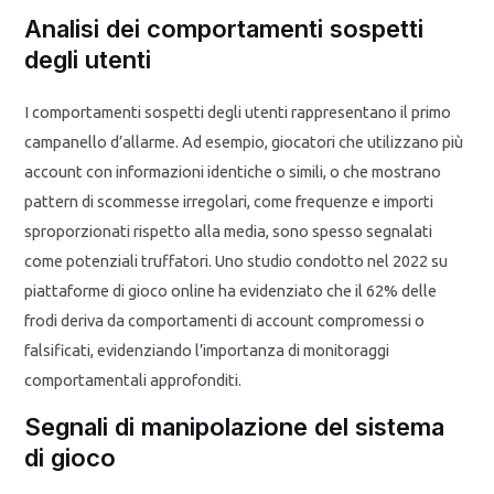
Analisi dei comportamenti sospetti
degli utenti
I comportamenti sospetti degli utenti rappresentano il primo
campanello d’allarme. Ad esempio, giocatori che utilizzano più
account con informazioni identiche o simili, o che mostrano
pattern di scommesse irregolari, come frequenze e importi
sproporzionati rispetto alla media, sono spesso segnalati
come potenziali truffatori. Uno studio condotto nel 2022 su
piattaforme di gioco online ha evidenziato che il 62% delle
frodi deriva da comportamenti di account compromessi o
falsificati, evidenziando l’importanza di monitoraggi
comportamentali approfonditi.
Segnali di manipolazione del sistema
di gioco