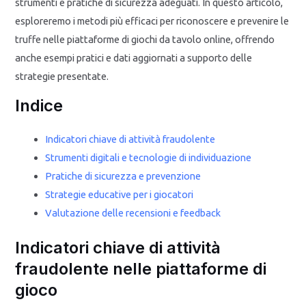
strumenti e pratiche di sicurezza adeguati. In questo articolo,
esploreremo i metodi più efficaci per riconoscere e prevenire le
truffe nelle piattaforme di giochi da tavolo online, offrendo
anche esempi pratici e dati aggiornati a supporto delle
strategie presentate.
Indice
Indicatori chiave di attività fraudolente
Strumenti digitali e tecnologie di individuazione
Pratiche di sicurezza e prevenzione
Strategie educative per i giocatori
Valutazione delle recensioni e feedback
Indicatori chiave di attività
fraudolente nelle piattaforme di
gioco