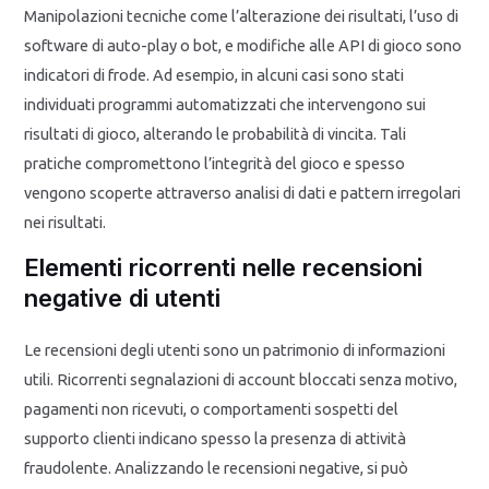
Manipolazioni tecniche come l’alterazione dei risultati, l’uso di
software di auto-play o bot, e modifiche alle API di gioco sono
indicatori di frode. Ad esempio, in alcuni casi sono stati
individuati programmi automatizzati che intervengono sui
risultati di gioco, alterando le probabilità di vincita. Tali
pratiche compromettono l’integrità del gioco e spesso
vengono scoperte attraverso analisi di dati e pattern irregolari
nei risultati.
Elementi ricorrenti nelle recensioni
negative di utenti
Le recensioni degli utenti sono un patrimonio di informazioni
utili. Ricorrenti segnalazioni di account bloccati senza motivo,
pagamenti non ricevuti, o comportamenti sospetti del
supporto clienti indicano spesso la presenza di attività
fraudolente. Analizzando le recensioni negative, si può