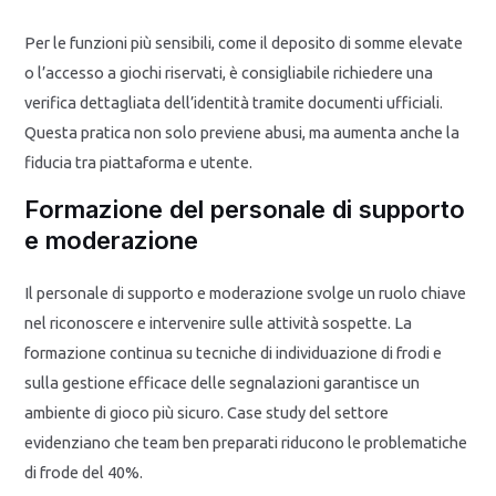
Per le funzioni più sensibili, come il deposito di somme elevate
o l’accesso a giochi riservati, è consigliabile richiedere una
verifica dettagliata dell’identità tramite documenti ufficiali.
Questa pratica non solo previene abusi, ma aumenta anche la
fiducia tra piattaforma e utente.
Formazione del personale di supporto
e moderazione
Il personale di supporto e moderazione svolge un ruolo chiave
nel riconoscere e intervenire sulle attività sospette. La
formazione continua su tecniche di individuazione di frodi e
sulla gestione efficace delle segnalazioni garantisce un
ambiente di gioco più sicuro. Case study del settore
evidenziano che team ben preparati riducono le problematiche
di frode del 40%.