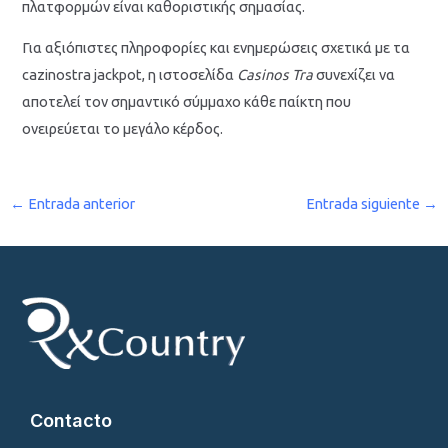
πλατφορμών είναι καθοριστικής σημασίας.
Για αξιόπιστες πληροφορίες και ενημερώσεις σχετικά με τα
cazinostra jackpot, η ιστοσελίδα
Casinos Tra
συνεχίζει να
αποτελεί τον σημαντικό σύμμαχο κάθε παίκτη που
ονειρεύεται το μεγάλο κέρδος.
←
Entrada anterior
Entrada siguiente
→
Contacto