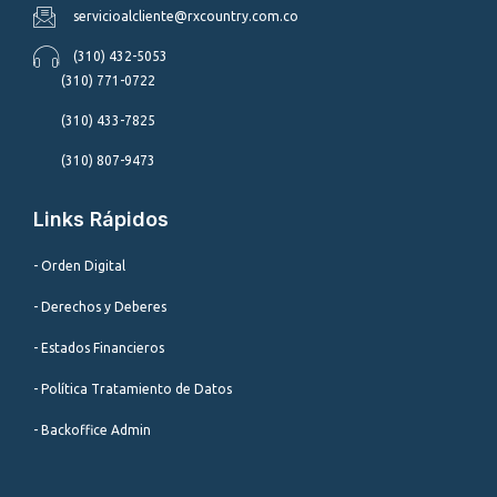
servicioalcliente@rxcountry.com.co
(310) 432-5053
(310) 771-0722
(310) 433-7825
(310) 807-9473
Links Rápidos
- Orden Digital
- Derechos y Deberes
- Estados Financieros
- Política Tratamiento de Datos
- Backoffice Admin