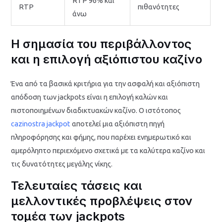
RTP 96% και
RTP
πιθανότητες
άνω
Η σημασία του περιβάλλοντος
και η επιλογή αξιόπιστου καζίνο
Ένα από τα βασικά κριτήρια για την ασφαλή και αξιόπιστη
απόδοση των jackpots είναι η επιλογή καλών και
πιστοποιημένων διαδικτυακών καζίνο. Ο ιστότοπος
cazinostra jackpot
αποτελεί μια αξιόπιστη πηγή
πληροφόρησης και φήμης, που παρέχει ενημερωτικό και
αμερόληπτο περιεχόμενο σχετικά με τα καλύτερα καζίνο και
τις δυνατότητες μεγάλης νίκης.
Τελευταίες τάσεις και
μελλοντικές προβλέψεις στον
τομέα των jackpots