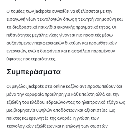
Ο τομέας των jackpots συνεχίζει να εξελίσσεται με την
εισαγωγή νέων τεχνολογιών όπως η τεχνητή νοημοσύνη και
τα διαδραστικά παιχνίδια εικονικής πραγματικότητας. Οι
πιθανότητες μεγάλης νίκης γίνονται πιο προσιτές μέσω
αυξανόμενων περιφερειακών δικτύων και προωθητικών
ενεργειών, ενώ η διαφάνεια και η ασφάλεια παραμένουν
ύψιστες προτεραιότητες.
Συμπεράσματα
Οι μεγάλοι jackpots στα online καζίνο αντιπροσωπεύουν όχι
μόνο την κορυφαία πρόκληση για κάθε παίκτη αλλά και την
εξέλιξη του κλάδου, εδραιώνοντας το ηλεκτρονικό τζόγο ως
μια βιομηχανία υψηλών αποδόσεων και αξιοπιστίας. Ως
παίκτες και ερευνητές της αγοράς, η γνώση των
τεχνολογικών εξελίξεων και η επιλογή των σωστών