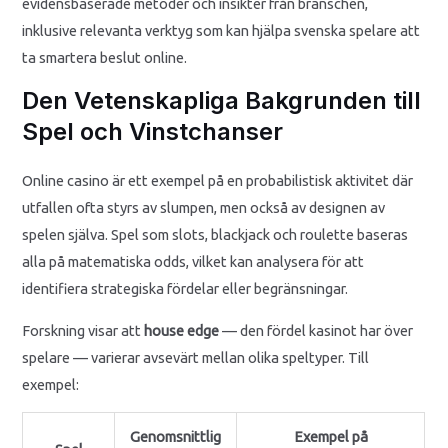
evidensbaserade metoder och insikter från branschen,
inklusive relevanta verktyg som kan hjälpa svenska spelare att
ta smartera beslut online.
Den Vetenskapliga Bakgrunden till
Spel och Vinstchanser
Online casino är ett exempel på en probabilistisk aktivitet där
utfallen ofta styrs av slumpen, men också av designen av
spelen själva. Spel som slots, blackjack och roulette baseras
alla på matematiska odds, vilket kan analysera för att
identifiera strategiska fördelar eller begränsningar.
Forskning visar att
house edge
— den fördel kasinot har över
spelare — varierar avsevärt mellan olika speltyper. Till
exempel:
Genomsnittlig
Exempel på