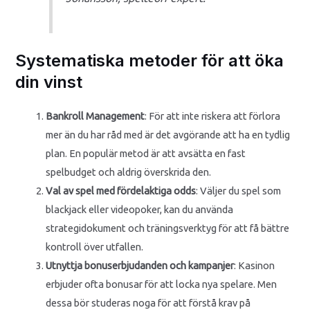
Systematiska metoder för att öka
din vinst
Bankroll Management
: För att inte riskera att förlora
mer än du har råd med är det avgörande att ha en tydlig
plan. En populär metod är att avsätta en fast
spelbudget och aldrig överskrida den.
Val av spel med fördelaktiga odds
: Väljer du spel som
blackjack eller videopoker, kan du använda
strategidokument och träningsverktyg för att få bättre
kontroll över utfallen.
Utnyttja bonuserbjudanden och kampanjer
: Kasinon
erbjuder ofta bonusar för att locka nya spelare. Men
dessa bör studeras noga för att förstå krav på