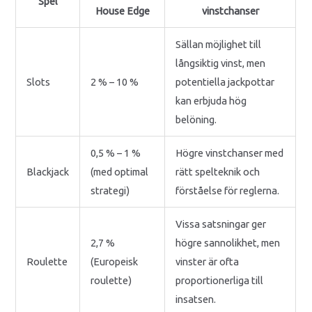
Spel
House Edge
vinstchanser
Sällan möjlighet till
långsiktig vinst, men
Slots
2 % – 10 %
potentiella jackpottar
kan erbjuda hög
belöning.
0,5 % – 1 %
Högre vinstchanser med
Blackjack
(med optimal
rätt spelteknik och
strategi)
förståelse för reglerna.
Vissa satsningar ger
2,7 %
högre sannolikhet, men
Roulette
(Europeisk
vinster är ofta
roulette)
proportionerliga till
insatsen.