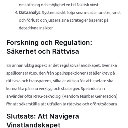
omsättning och möjligheten till faktisk vinst.
Dataanalys
: Systematiskt följa sina insatsmönster, vinst
och förlust och justera sina strategier baserat på
datadrivna insikter.
Forskning och Regulation:
Säkerhet och Rättvisa
En annan viktig aspekt är det regulativa landskapet. Svenska
spellicenser (t.ex. den från Spelinspektionen) ställer krav på
rättvisa och transparens, vilka är viktiga för att spelare ska
kunna lita på sina verktyg och strategier. Spelindustrin
använder ofta RNG-teknologi (Random Number Generation)
för att säkerställa att utfallen är rättvisa och oförutsägbara.
Slutsats: Att Navigera
Vinstlandskapet