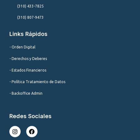
(310) 433-7825
(310) 807-9473
Links Rápidos
- Orden Digital
- Derechos y Deberes
- Estados Financieros
- Política Tratamiento de Datos
- Backoffice Admin
Redes Sociales
I
F
n
a
s
c