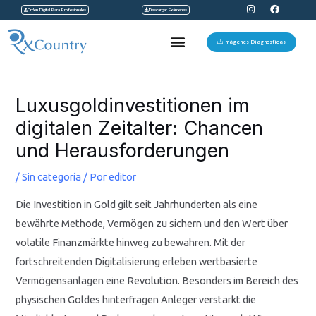
I
F
Ir
Orden Digital Para Profesionales
Descargar Exámenes
n
a
s
c
al
t
e
Menu
a
b
Imágenes Diagnosticas
contenido
g
o
r
o
a
k
Navegación
m
de
Luxusgoldinvestitionen im
entradas
digitalen Zeitalter: Chancen
und Herausforderungen
/
Sin categoría
/ Por
editor
Die Investition in Gold gilt seit Jahrhunderten als eine
bewährte Methode, Vermögen zu sichern und den Wert über
volatile Finanzmärkte hinweg zu bewahren. Mit der
fortschreitenden Digitalisierung erleben wertbasierte
Vermögensanlagen eine Revolution. Besonders im Bereich des
physischen Goldes hinterfragen Anleger verstärkt die