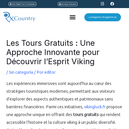
I
F
Ir
Orden Digital Para Profesionales
Descargar Exámenes
n
a
s
c
al
t
e
Menu
a
b
Imágenes Diagnosticas
contenido
g
o
r
o
a
k
Navegación
m
de
Les Tours Gratuits : Une
entradas
Approche Innovante pour
Découvrir l’Esprit Viking
/
Sin categoría
/ Por
editor
Les expériences immersives sont aujourd’hui au cœur des
stratégies touristiques modernes, permettant aux visiteurs
d’explorer des aspects authentiques et patrimoniaux sans
barrières financières. Parmi ces initiatives,
vikingluck.fr
propose
une approche unique en offrant des
tours gratuits
qui rendent
accessible l’histoire et la culture viking à un public diversifié.