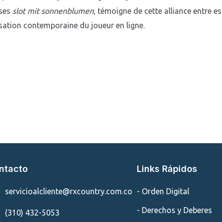
 ses
slot mit sonnenblumen
, témoigne de cette alliance entre e
isation contemporaine du joueur en ligne.
ntacto
Links Rápidos
servicioalcliente@rxcountry.com.co
- Orden Digital
- Derechos y Deberes
(310) 432-5053