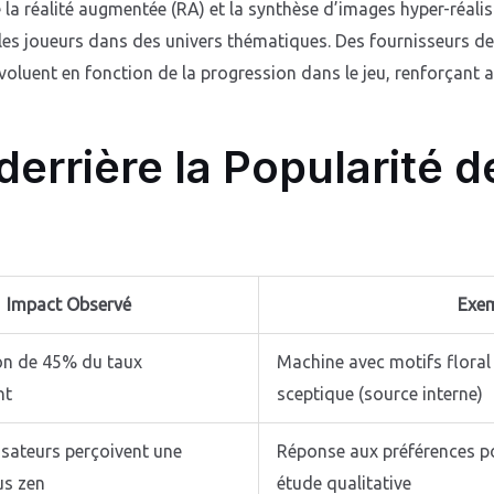
e la réalité augmentée (RA) et la synthèse d’images hyper-réali
es joueurs dans des univers thématiques. Des fournisseurs de j
oluent en fonction de la progression dans le jeu, renforçant a
errière la Popularité d
Impact Observé
Exem
n de 45% du taux
Machine avec motifs floral 
nt
sceptique (source interne)
isateurs perçoivent une
Réponse aux préférences po
us zen
étude qualitative