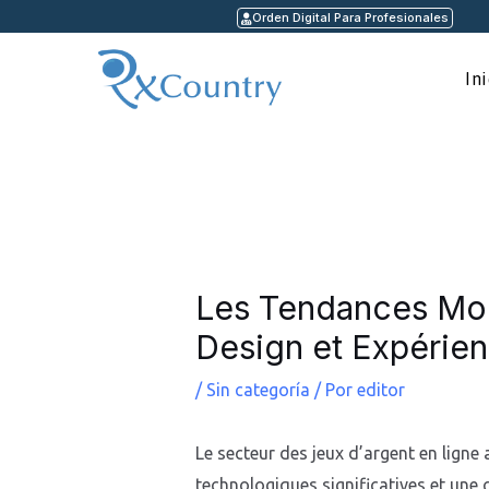
Ir
Orden Digital Para Profesionales
al
contenido
In
Navegación
de
entradas
Les Tendances Mod
Design et Expérien
/
Sin categoría
/ Por
editor
Le secteur des jeux d’argent en ligne
technologiques significatives et une