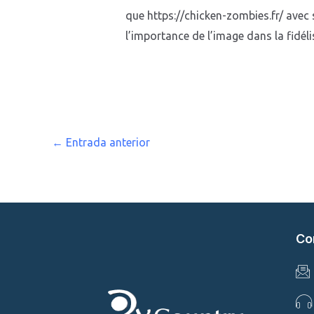
que https://chicken-zombies.fr/ avec
l’importance de l’image dans la fidél
←
Entrada anterior
Co