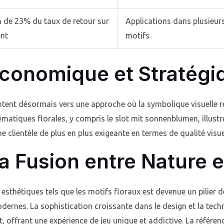
 de 23% du taux de retour sur
Applications dans plusieurs
ent
motifs
Économique et Stratégi
tent désormais vers une approche où la symbolique visuelle re
matiques florales, y compris le slot mit sonnenblumen, illust
 clientèle de plus en plus exigeante en termes de qualité visue
a Fusion entre Nature e
s esthétiques tels que les motifs floraux est devenue un pilier d
dernes. La sophistication croissante dans le design et la tech
t, offrant une expérience de jeu unique et addictive. La référen