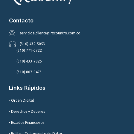
Contacto
servicioalcliente@rxcountry.com.co
(310) 432-5053
(310) 771-0722
(310) 433-7825
(310) 807-9473
Links Rápidos
- Orden Digital
- Derechos y Deberes
- Estados Financieros
- Política Tratamiento de Datos