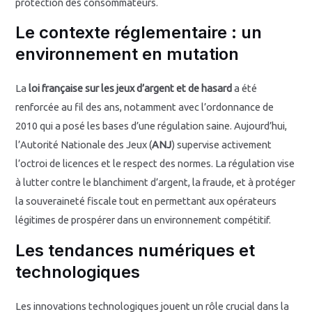
protection des consommateurs.
Le contexte réglementaire : un
environnement en mutation
La
loi française sur les jeux d’argent et de hasard
a été
renforcée au fil des ans, notamment avec l’ordonnance de
2010 qui a posé les bases d’une régulation saine. Aujourd’hui,
l’Autorité Nationale des Jeux (
ANJ
) supervise activement
l’octroi de licences et le respect des normes. La régulation vise
à lutter contre le blanchiment d’argent, la fraude, et à protéger
la souveraineté fiscale tout en permettant aux opérateurs
légitimes de prospérer dans un environnement compétitif.
Les tendances numériques et
technologiques
Les innovations technologiques jouent un rôle crucial dans la