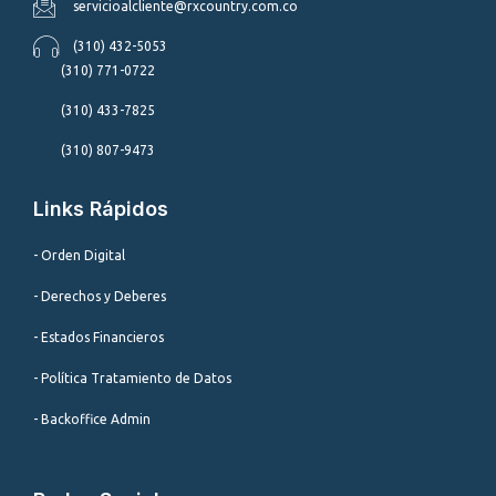
servicioalcliente@rxcountry.com.co
(310) 432-5053
(310) 771-0722
(310) 433-7825
(310) 807-9473
Links Rápidos
- Orden Digital
- Derechos y Deberes
- Estados Financieros
- Política Tratamiento de Datos
- Backoffice Admin