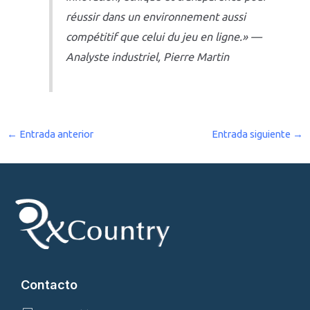
réussir dans un environnement aussi
compétitif que celui du jeu en ligne.» —
Analyste industriel, Pierre Martin
←
Entrada anterior
Entrada siguiente
→
Contacto