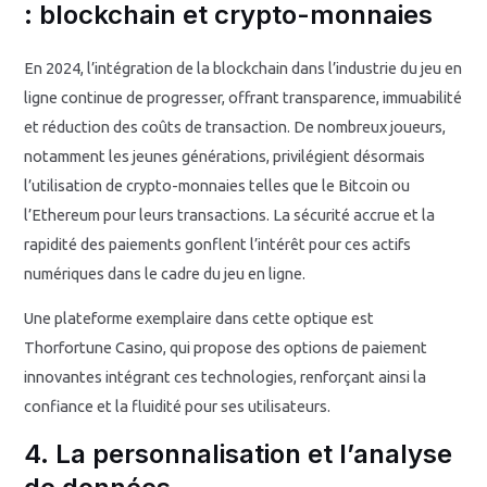
: blockchain et crypto-monnaies
En 2024, l’intégration de la blockchain dans l’industrie du jeu en
ligne continue de progresser, offrant transparence, immuabilité
et réduction des coûts de transaction. De nombreux joueurs,
notamment les jeunes générations, privilégient désormais
l’utilisation de crypto-monnaies telles que le Bitcoin ou
l’Ethereum pour leurs transactions. La sécurité accrue et la
rapidité des paiements gonflent l’intérêt pour ces actifs
numériques dans le cadre du jeu en ligne.
Une plateforme exemplaire dans cette optique est
Thorfortune Casino, qui propose des options de paiement
innovantes intégrant ces technologies, renforçant ainsi la
confiance et la fluidité pour ses utilisateurs.
4. La personnalisation et l’analyse