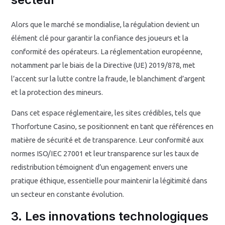
Alors que le marché se mondialise, la régulation devient un
élément clé pour garantir la confiance des joueurs et la
conformité des opérateurs. La réglementation européenne,
notamment par le biais de la Directive (UE) 2019/878, met
l’accent sur la lutte contre la fraude, le blanchiment d’argent
et la protection des mineurs.
Dans cet espace réglementaire, les sites crédibles, tels que
Thorfortune Casino, se positionnent en tant que références en
matière de sécurité et de transparence. Leur conformité aux
normes ISO/IEC 27001 et leur transparence sur les taux de
redistribution témoignent d’un engagement envers une
pratique éthique, essentielle pour maintenir la légitimité dans
un secteur en constante évolution.
3. Les innovations technologiques