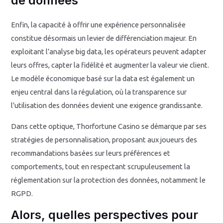
de données
Enfin, la capacité à offrir une expérience personnalisée
constitue désormais un levier de différenciation majeur. En
exploitant l’analyse big data, les opérateurs peuvent adapter
leurs offres, capter la fidélité et augmenter la valeur vie client.
Le modèle économique basé sur la data est également un
enjeu central dans la régulation, où la transparence sur
l’utilisation des données devient une exigence grandissante.
Dans cette optique, Thorfortune Casino se démarque par ses
stratégies de personnalisation, proposant aux joueurs des
recommandations basées sur leurs préférences et
comportements, tout en respectant scrupuleusement la
réglementation sur la protection des données, notamment le
RGPD.
Alors, quelles perspectives pour