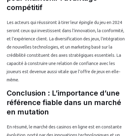
compétitif
Les acteurs qui réussiront à tirer leur épingle du jeu en 2024
seront ceux qui investissent dans l’innovation, la conformité,
et l’expérience client. La diversification des jeux, l’intégration
de nouvelles technologies, et un marketing basé sur la
crédibilité constituent des axes stratégiques essentiels. La
capacité à construire une relation de confiance avec les
joueurs est devenue aussi vitale que l’offre de jeux en elle-
même.
Conclusion : L’importance d’une
référence fiable dans un marché
en mutation
En résumé, le marché des casinos en ligne est en constante
évolution, porté par des innovations technologiques et un