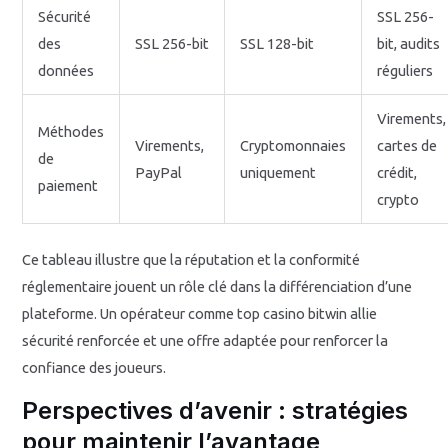
Sécurité
SSL 256-
des
SSL 256-bit
SSL 128-bit
bit, audits
données
réguliers
Virements,
Méthodes
Virements,
Cryptomonnaies
cartes de
de
PayPal
uniquement
crédit,
paiement
crypto
Ce tableau illustre que la réputation et la conformité
réglementaire jouent un rôle clé dans la différenciation d’une
plateforme. Un opérateur comme top casino bitwin allie
sécurité renforcée et une offre adaptée pour renforcer la
confiance des joueurs.
Perspectives d’avenir : stratégies
pour maintenir l’avantage