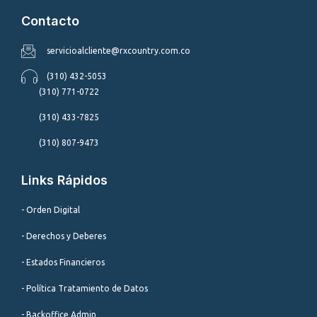
Contacto
servicioalcliente@rxcountry.com.co
(310) 432-5053
(310) 771-0722
(310) 433-7825
(310) 807-9473
Links Rápidos
- Orden Digital
- Derechos y Deberes
- Estados Financieros
- Política Tratamiento de Datos
- Backoffice Admin