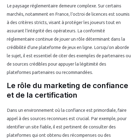
Le paysage réglementaire demeure complexe. Sur certains
marchés, notamment en France, l’octroi de licences est soumis
à des critères stricts, visant à protéger les joueurs tout en
assurant l’intégrité des opérateurs. La conformité
réglementaire continue de jouer un rôle déterminant dans la
crédibilité d’une plateforme de jeux en ligne. Lorsqu’on aborde
le sujet, il est essentiel de citer des exemples de partenaires ou
de sources crédibles pour appuyer la légitimité des
plateformes partenaires ou recommandées.
Le rôle du marketing de confiance
et de la certification
Dans un environnement où la confiance est primordiale, faire
appel à des sources reconnues est crucial. Par exemple, pour
identifier un site fiable, il est pertinent de consulter des
plateformes qui ont obtenu des récompenses ou des