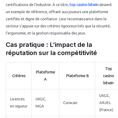
certifications de l’industrie. À ce titre,
top casino bitwin
devient
un exemple de référence, offrant aux joueurs une plateforme
certifiée et digne de confiance. Leur reconnaissance dans le
secteur s’appuie sur des critères rigoureux tels que la sécurité,
l’ergonomie, et la gestion responsable des jeux.
Cas pratique : L’impact de la
réputation sur la compétitivité
Top
Plateforme
Critères
Plateforme B
casino
A
bitwin
UKGC,
Licences
UKGC,
Curacao
ARJEL
en vigueur
MGA
(France)