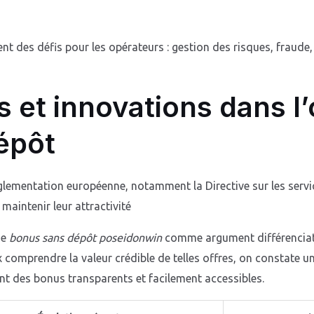
nt des défis pour les opérateurs : gestion des risques, fraude
 et innovations dans l’
épôt
églementation européenne, notamment la Directive sur les servic
maintenir leur attractivité
de
bonus sans dépôt poseidonwin
comme argument différenciate
 comprendre la valeur crédible de telles offres, on constate 
ant des bonus transparents et facilement accessibles.