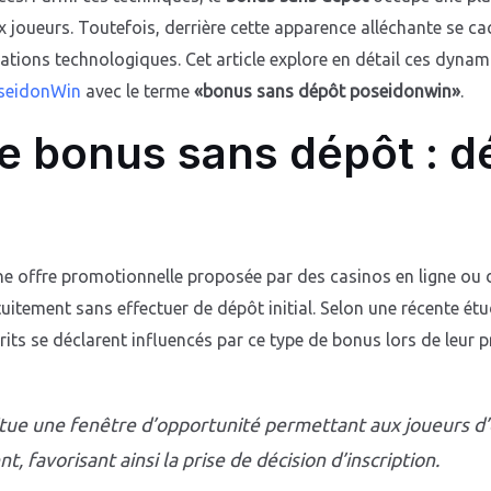
 joueurs. Toutefois, derrière cette apparence alléchante se c
tions technologiques. Cet article explore en détail ces dynami
seidonWin
avec le terme
«bonus sans dépôt poseidonwin»
.
 bonus sans dépôt : déf
 offre promotionnelle proposée par des casinos en ligne ou d
atuitement sans effectuer de dépôt initial. Selon une récente étu
its se déclarent influencés par ce type de bonus lors de leur p
tue une fenêtre d’opportunité permettant aux joueurs d’
t, favorisant ainsi la prise de décision d’inscription.