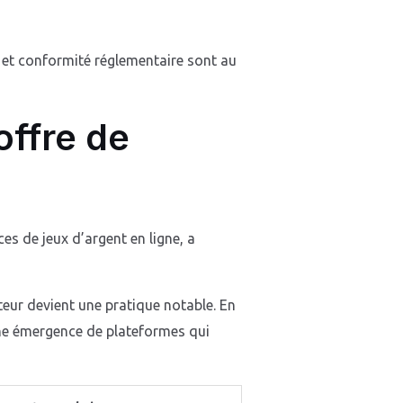
, et conformité réglementaire sont au
offre de
es de jeux d’argent en ligne, a
ur devient une pratique notable. En
une émergence de plateformes qui