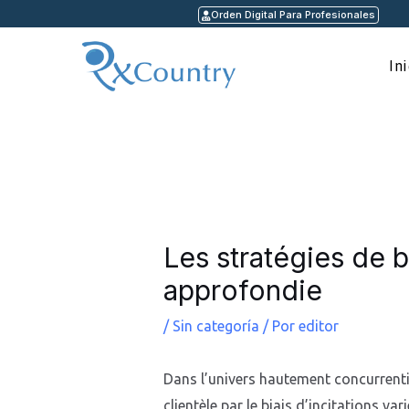
Ir
Orden Digital Para Profesionales
al
contenido
In
Navegación
de
entradas
Les stratégies de 
approfondie
/
Sin categoría
/ Por
editor
Dans l’univers hautement concurrentie
clientèle par le biais d’incitations va