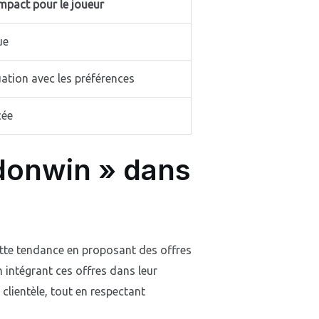
mpact pour le joueur
ue
ation avec les préférences
cée
idonwin » dans
cette tendance en proposant des offres
 intégrant ces offres dans leur
clientèle, tout en respectant