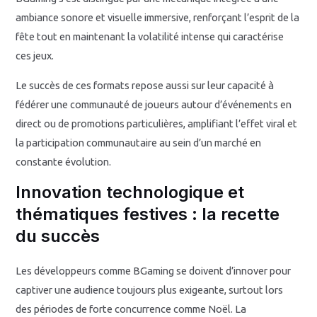
ambiance sonore et visuelle immersive, renforçant l’esprit de la
fête tout en maintenant la volatilité intense qui caractérise
ces jeux.
Le succès de ces formats repose aussi sur leur capacité à
fédérer une communauté de joueurs autour d’événements en
direct ou de promotions particulières, amplifiant l’effet viral et
la participation communautaire au sein d’un marché en
constante évolution.
Innovation technologique et
thématiques festives : la recette
du succès
Les développeurs comme BGaming se doivent d’innover pour
captiver une audience toujours plus exigeante, surtout lors
des périodes de forte concurrence comme Noël. La