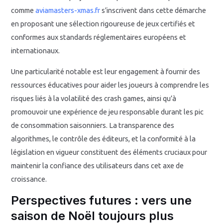
comme
aviamasters-xmas.fr
s’inscrivent dans cette démarche
en proposant une sélection rigoureuse de jeux certifiés et
conformes aux standards réglementaires européens et
internationaux.
Une particularité notable est leur engagement à fournir des
ressources éducatives pour aider les joueurs à comprendre les
risques liés à la volatilité des crash games, ainsi qu’à
promouvoir une expérience de jeu responsable durant les pic
de consommation saisonniers. La transparence des
algorithmes, le contrôle des éditeurs, et la conformité à la
législation en vigueur constituent des éléments cruciaux pour
maintenir la confiance des utilisateurs dans cet axe de
croissance.
Perspectives futures : vers une
saison de Noël toujours plus