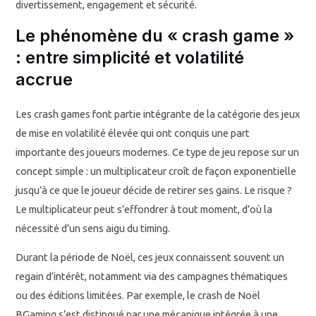
divertissement, engagement et sécurité.
Le phénomène du « crash game »
: entre simplicité et volatilité
accrue
Les crash games font partie intégrante de la catégorie des jeux
de mise en volatilité élevée qui ont conquis une part
importante des joueurs modernes. Ce type de jeu repose sur un
concept simple : un multiplicateur croît de façon exponentielle
jusqu’à ce que le joueur décide de retirer ses gains. Le risque ?
Le multiplicateur peut s’effondrer à tout moment, d’où la
nécessité d’un sens aigu du timing.
Durant la période de Noël, ces jeux connaissent souvent un
regain d’intérêt, notamment via des campagnes thématiques
ou des éditions limitées. Par exemple, le crash de Noël
BGaming s’est distingué par une mécanique intégrée à une