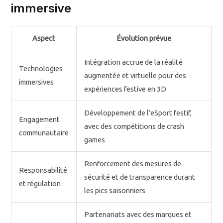
immersive
Aspect
Évolution prévue
Intégration accrue de la réalité
Technologies
augmentée et virtuelle pour des
immersives
expériences festive en 3D
Développement de l’eSport festif,
Engagement
avec des compétitions de crash
communautaire
games
Renforcement des mesures de
Responsabilité
sécurité et de transparence durant
et régulation
les pics saisonniers
Partenariats avec des marques et