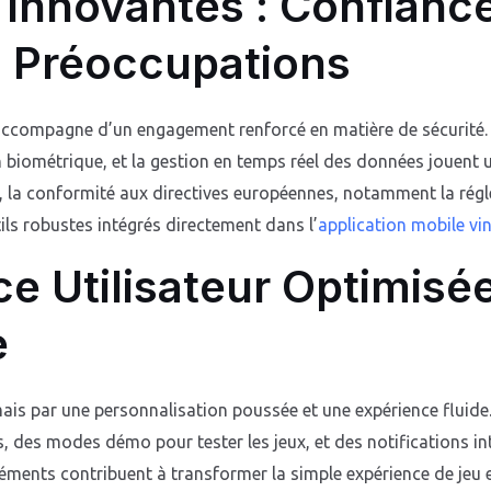
Innovantes : Confiance
s Préoccupations
’accompagne d’un engagement renforcé en matière de sécurité. 
n biométrique, et la gestion en temps réel des données jouent 
urs, la conformité aux directives européennes, notamment la ré
ils robustes intégrés directement dans l’
application mobile vin
e Utilisateur Optimisée
e
mais par une personnalisation poussée et une expérience fluide.
s, des modes démo pour tester les jeux, et des notifications in
léments contribuent à transformer la simple expérience de jeu 