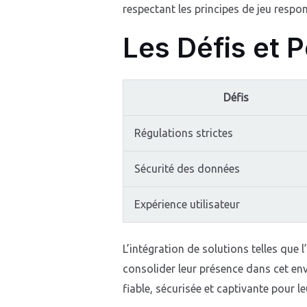
respectant les principes de jeu respo
Les Défis et 
Défis
Régulations strictes
Sécurité des données
Expérience utilisateur
L’intégration de solutions telles que 
consolider leur présence dans cet env
fiable, sécurisée et captivante pour le