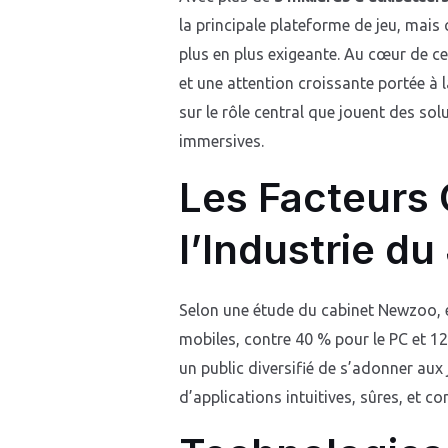
la principale plateforme de jeu, mais
plus en plus exigeante. Au cœur de c
et une attention croissante portée à l
sur le rôle central que jouent des solu
immersives.
Les Facteurs 
l’Industrie du
Selon une étude du cabinet Newzoo, 
mobiles, contre 40 % pour le PC et 12 
un public diversifié de s’adonner au
d’applications intuitives, sûres, et 