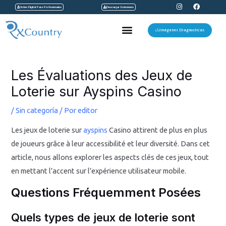
I
F
Ir
Orden Digital Para Profesionales
Descargar Exámenes
n
a
s
c
al
t
e
Menu
a
b
Imágenes Diagnosticas
contenido
g
o
r
o
a
k
Navegación
m
de
Les Évaluations des Jeux de
entradas
Loterie sur Ayspins Casino
/
Sin categoría
/ Por
editor
Les jeux de loterie sur
ayspins
Casino attirent de plus en plus
de joueurs grâce à leur accessibilité et leur diversité. Dans cet
article, nous allons explorer les aspects clés de ces jeux, tout
en mettant l’accent sur l’expérience utilisateur mobile.
Questions Fréquemment Posées
Quels types de jeux de loterie sont