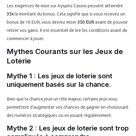
Les exigences de mise sur Ayspins Casino peuvent atteindre
35x
le montant du bonus. Cela signifie que si vous recevez un
bonus de 10 EUR, vous devrez miser
350 EUR
avant de pouvoir
retirer vos gains. Il est essentiel de lire les conditions avant de
commencer à jouer.
Mythes Courants sur les Jeux de
Loterie
Mythe 1 : Les jeux de loterie sont
uniquement basés sur la chance.
Bien que la chance joue un rôle majeur, certains jeux vous
permettent d’augmenter vos chances de gagner en choisissant
des numéros stratégiques ou en jouant régulièrement.
Mythe 2 : Les jeux de loterie sont trop