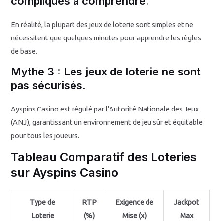
compliqués à comprendre.
En réalité, la plupart des jeux de loterie sont simples et ne
nécessitent que quelques minutes pour apprendre les règles
de base.
Mythe 3 : Les jeux de loterie ne sont
pas sécurisés.
Ayspins Casino est régulé par l’Autorité Nationale des Jeux
(ANJ), garantissant un environnement de jeu sûr et équitable
pour tous les joueurs.
Tableau Comparatif des Loteries
sur Ayspins Casino
Type de
RTP
Exigence de
Jackpot
Loterie
(%)
Mise (x)
Max