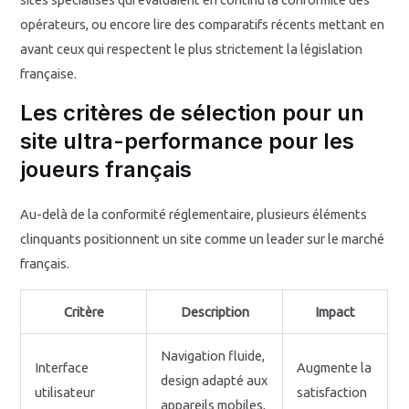
opérateurs, ou encore lire des comparatifs récents mettant en
avant ceux qui respectent le plus strictement la législation
française.
Les critères de sélection pour un
site ultra-performance pour les
joueurs français
Au-delà de la conformité réglementaire, plusieurs éléments
clinquants positionnent un site comme un leader sur le marché
français.
Critère
Description
Impact
Navigation fluide,
Interface
Augmente la
design adapté aux
utilisateur
satisfaction
appareils mobiles,