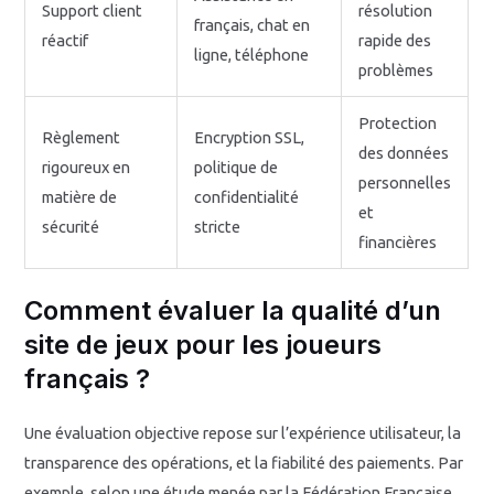
Support client
résolution
français, chat en
réactif
rapide des
ligne, téléphone
problèmes
Protection
Règlement
Encryption SSL,
des données
rigoureux en
politique de
personnelles
matière de
confidentialité
et
sécurité
stricte
financières
Comment évaluer la qualité d’un
site de jeux pour les joueurs
français ?
Une évaluation objective repose sur l’expérience utilisateur, la
transparence des opérations, et la fiabilité des paiements. Par
exemple, selon une étude menée par la Fédération Française