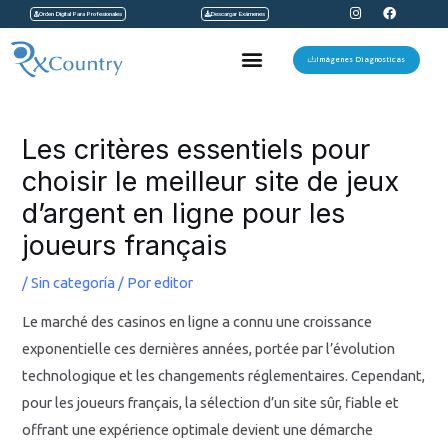
I
F
Ir
Orden Digital Para Profesionales
Descargar Exámenes
n
a
s
c
al
t
e
Menu
a
b
Imágenes Diagnosticas
contenido
g
o
r
o
a
k
Navegación
m
de
Les critères essentiels pour
entradas
choisir le meilleur site de jeux
d’argent en ligne pour les
joueurs français
/
Sin categoría
/ Por
editor
Le marché des casinos en ligne a connu une croissance
exponentielle ces dernières années, portée par l’évolution
technologique et les changements réglementaires. Cependant,
pour les joueurs français, la sélection d’un site sûr, fiable et
offrant une expérience optimale devient une démarche