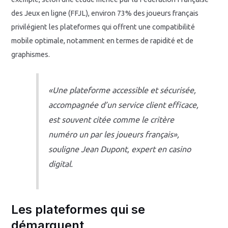
des Jeux en ligne (FFJL), environ 73% des joueurs français
privilégient les plateformes qui offrent une compatibilité
mobile optimale, notamment en termes de rapidité et de
graphismes.
«Une plateforme accessible et sécurisée,
accompagnée d’un service client efficace,
est souvent citée comme le critère
numéro un par les joueurs français»,
souligne Jean Dupont, expert en casino
digital.
Les plateformes qui se
démarquent