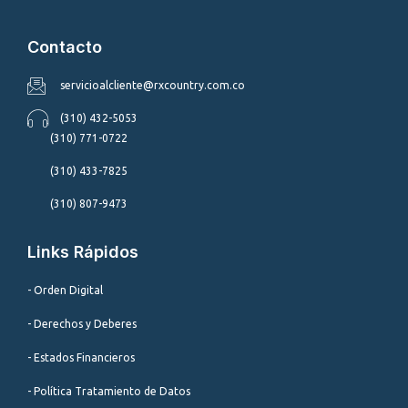
Contacto
servicioalcliente@rxcountry.com.co
(310) 432-5053
(310) 771-0722
(310) 433-7825
(310) 807-9473
Links Rápidos
- Orden Digital
- Derechos y Deberes
- Estados Financieros
- Política Tratamiento de Datos