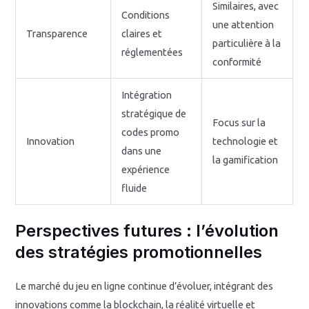
Similaires, avec
Conditions
une attention
Transparence
claires et
particulière à la
réglementées
conformité
Intégration
stratégique de
Focus sur la
codes promo
Innovation
technologie et
dans une
la gamification
expérience
fluide
Perspectives futures : l’évolution
des stratégies promotionnelles
Le marché du jeu en ligne continue d’évoluer, intégrant des
innovations comme la blockchain, la réalité virtuelle et