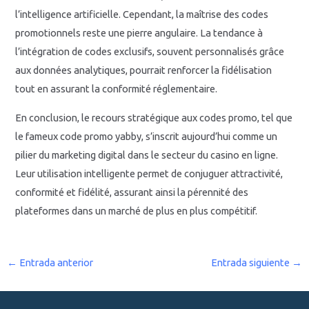
l’intelligence artificielle. Cependant, la maîtrise des codes
promotionnels reste une pierre angulaire. La tendance à
l’intégration de codes exclusifs, souvent personnalisés grâce
aux données analytiques, pourrait renforcer la fidélisation
tout en assurant la conformité réglementaire.
En conclusion, le recours stratégique aux codes promo, tel que
le fameux code promo yabby, s’inscrit aujourd’hui comme un
pilier du marketing digital dans le secteur du casino en ligne.
Leur utilisation intelligente permet de conjuguer attractivité,
conformité et fidélité, assurant ainsi la pérennité des
plateformes dans un marché de plus en plus compétitif.
←
Entrada anterior
Entrada siguiente
→