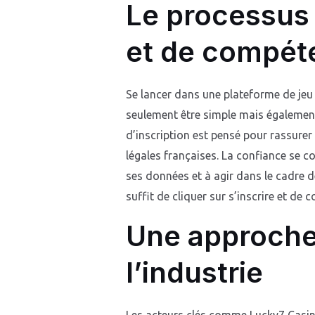
Le processus d
et de compét
Se lancer dans une plateforme de jeu 
seulement être simple mais également 
d’inscription est pensé pour rassurer
légales françaises. La confiance se con
ses données et à agir dans le cadre de
suffit de cliquer sur s’inscrire et de
Une approche
l’industrie