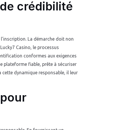
de crédibilité
 l’inscription. La démarche doit non
 Lucky7 Casino, le processus
dentification conformes aux exigences
ne plateforme fiable, prête à sécuriser
à cette dynamique responsable, il leur
 pour