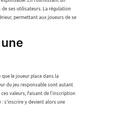
responsable. En fournissant un
de ses utilisateurs. La régulation
périeur, permettant aux joueurs de se
 une
 que le joueur place dans la
eur du jeu responsable sont autant
ces valeurs, faisant de l’inscription
: s’inscrire y devient alors une