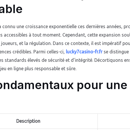
able
a connu une croissance exponentielle ces dernières années, prop
es accessibles à tout moment. Cependant, cette expansion sou
des joueurs, et la régulation. Dans ce contexte, il est impérat
ences crédibles. Parmi celles-ci,
lucky7casino-fr.fr
se distingue
es standards élevés de sécurité et d’intégrité. Décortiquons
jeu en ligne plus responsable et sûre.
 fondamentaux pour une
Description