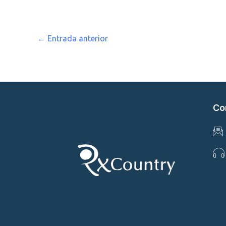
←
Entrada anterior
Co