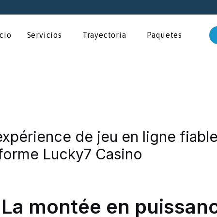
icio
Servicios
Trayectoria
Paquetes
xpérience de jeu en ligne fiable
eforme Lucky7 Casino
: La montée en puissanc