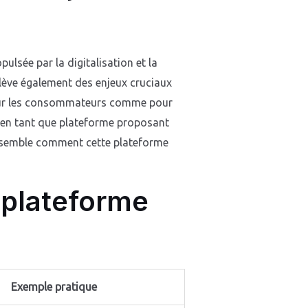
ulsée par la digitalisation et la
lève également des enjeux cruciaux
if pour les consommateurs comme pour
 en tant que plateforme proposant
 ensemble comment cette plateforme
 plateforme
Exemple pratique