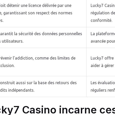
it détenir une licence délivrée par une
Lucky7 Casin
e, garantissant son respect des normes
régulation de
s.
conformité.
arantit la sécurité des données personnelles
La plateforme
 utilisateurs.
avancée pour
prévenir l’addiction, comme des limites de
Lucky7 offre
clusion.
aider à gérer
 construit aussi sur la base des retours des
Les évaluatio
udits indépendants.
réguliers ren
y7 Casino incarne ces