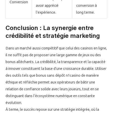
Conversion
avoir apprécié
conversion à
l’expérience.
long terme.
Conclusion : La synergie entre
crédibilité et stratégie marketing
Dans un marché aussi compétitif que celui des casinos en ligne,
il ne suffit pas de proposer une large gamme de jeux ou des
bonus alléchants. La crédibilité, la transparence et la capacité
à innover constituent la base d’une croissance durable. Utiliser
des outils tels que bonus sans dépôt n1casino de manière
éthique et réfléchie permet aux opérateurs de bâtir une
relation de confiance solide avec leurs joueurs, tout en se
distinguant dans l’écosystème numérique en constante
évolution.
À terme, le succès repose sur une stratégie intégrée, où la