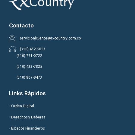
Contacto
servicioalcliente@rxcountry.com.co
(310) 432-5053
(310) 771-0722
(310) 433-7825
(310) 807-9473
Links Rápidos
- Orden Digital
- Derechos y Deberes
- Estados Financieros