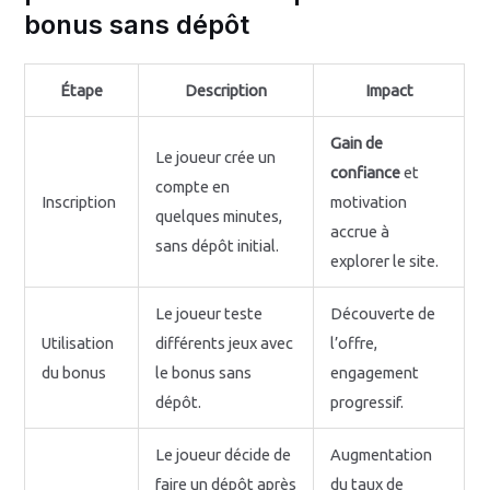
bonus sans dépôt
Étape
Description
Impact
Gain de
Le joueur crée un
confiance
et
compte en
Inscription
motivation
quelques minutes,
accrue à
sans dépôt initial.
explorer le site.
Le joueur teste
Découverte de
Utilisation
différents jeux avec
l’offre,
du bonus
le bonus sans
engagement
dépôt.
progressif.
Le joueur décide de
Augmentation
faire un dépôt après
du taux de