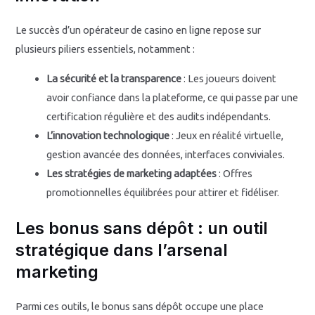
Le succès d’un opérateur de casino en ligne repose sur
plusieurs piliers essentiels, notamment :
La sécurité et la transparence
: Les joueurs doivent
avoir confiance dans la plateforme, ce qui passe par une
certification régulière et des audits indépendants.
L’innovation technologique
: Jeux en réalité virtuelle,
gestion avancée des données, interfaces conviviales.
Les stratégies de marketing adaptées
: Offres
promotionnelles équilibrées pour attirer et fidéliser.
Les bonus sans dépôt : un outil
stratégique dans l’arsenal
marketing
Parmi ces outils, le bonus sans dépôt occupe une place