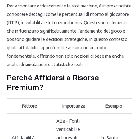
Per affrontare efficacemente le slot machine, è imprescindibile
conoscere dettagli come le percentuali di ritorno al giocatore
(RTP), le volatilità e le funzioni bonus. Questi sono elementi
che influenzano significativamente l’andamento del gioco e
possono guidare le decisioni strategiche. In questo contesto,
guide affidabili e approfondite assumono un ruolo
fondamentale, offrendo non solo nozioni di base ma anche
analisi di simulazioni e statistiche reali.
Perché Affidarsi a Risorse
Premium?
Fattore
Importanza
Esempio
Alta – Fonti
verificabili e
Affidabilità
autorevoli
Le Santa: