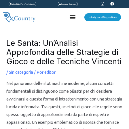
I
F
Ir
Orden Digital Para Profesionales
Descargar Exámenes
n
a
s
c
al
t
e
Menu
a
b
Imágenes Diagnosticas
contenido
g
o
r
o
a
k
Navegación
m
de
Le Santa: Un’Analisi
entradas
Approfondita delle Strategie di
Gioco e delle Tecniche Vincenti
/
Sin categoría
/ Por
editor
Nel panorama delle slot machine moderne, alcuni concetti
fondamentali si distinguono come pilastri per chi desidera
avvicinarsi a questa forma di intrattenimento con una strategia
lucida e informata. Tra questi, i metodi di gioco e le regole sono
spesso oggetto di approfondimenti da parte di esperti e
appassionati. Un esempio emblematico di risorsa che fornisce