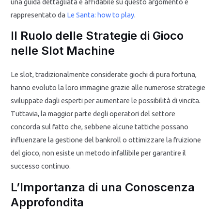
una guida dettagliata e affidabile su questo argomento è
rappresentato da
Le Santa: how to play
.
Il Ruolo delle Strategie di Gioco
nelle Slot Machine
Le slot, tradizionalmente considerate giochi di pura fortuna,
hanno evoluto la loro immagine grazie alle numerose strategie
sviluppate dagli esperti per aumentare le possibilità di vincita.
Tuttavia, la maggior parte degli operatori del settore
concorda sul fatto che, sebbene alcune tattiche possano
influenzare la gestione del bankroll o ottimizzare la fruizione
del gioco, non esiste un metodo infallibile per garantire il
successo continuo.
L’Importanza di una Conoscenza
Approfondita