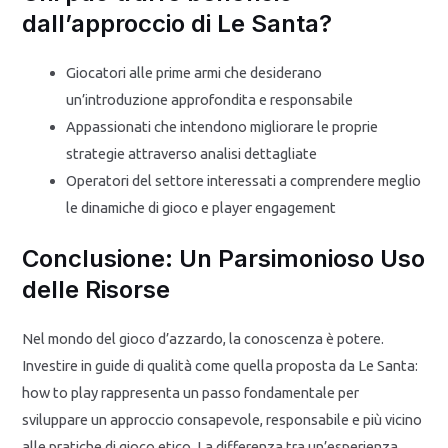
dall’approccio di Le Santa?
Giocatori alle prime armi che desiderano
un’introduzione approfondita e responsabile
Appassionati che intendono migliorare le proprie
strategie attraverso analisi dettagliate
Operatori del settore interessati a comprendere meglio
le dinamiche di gioco e player engagement
Conclusione: Un Parsimonioso Uso
delle Risorse
Nel mondo del gioco d’azzardo, la conoscenza è potere.
Investire in guide di qualità come quella proposta da Le Santa:
how to play rappresenta un passo fondamentale per
sviluppare un approccio consapevole, responsabile e più vicino
alle pratiche di gioco etico. La differenza tra un’esperienza