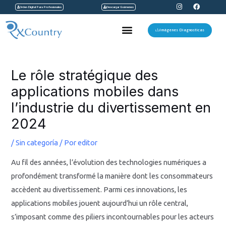
I
F
Ir
Orden Digital Para Profesionales
Descargar Exámenes
n
a
s
c
al
t
e
Menu
a
b
Imágenes Diagnosticas
contenido
g
o
r
o
a
k
Navegación
m
de
Le rôle stratégique des
entradas
applications mobiles dans
l’industrie du divertissement en
2024
/
Sin categoría
/ Por
editor
Au fil des années, l’évolution des technologies numériques a
profondément transformé la manière dont les consommateurs
accèdent au divertissement. Parmi ces innovations, les
applications mobiles jouent aujourd’hui un rôle central,
s’imposant comme des piliers incontournables pour les acteurs