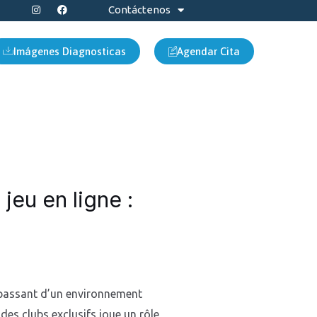
I
F
Contáctenos
n
a
s
c
t
e
a
b
Imágenes Diagnosticas
Agendar Cita
g
o
r
o
a
k
m
 jeu en ligne :
 passant d’un environnement
des clubs exclusifs joue un rôle