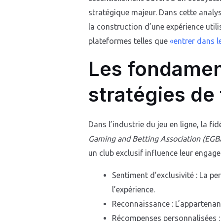
stratégique majeur. Dans cette analy
la construction d’une expérience util
plateformes telles que
«entrer dans l
Les fondament
stratégies de 
Dans l’industrie du jeu en ligne, la f
Gaming and Betting Association (EGB
un club exclusif influence leur engage
Sentiment d’exclusivité
: La pe
l’expérience.
Reconnaissance
: L’appartenan
Récompenses personnalisées
: