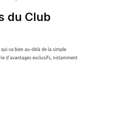
s du Club
qui va bien au-delà de la simple
érie d’avantages exclusifs, notamment