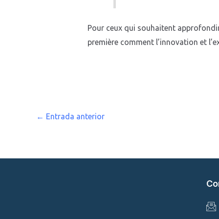
Pour ceux qui souhaitent approfondir 
première comment l’innovation et l’ex
←
Entrada anterior
Co