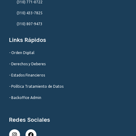
(310) 771-0722
(310) 433-7825
(310) 807-9473
Links Rápidos
- Orden Digital
- Derechos y Deberes
- Estados Financieros
- Política Tratamiento de Datos
- Backoffice Admin
Redes Sociales
I
F