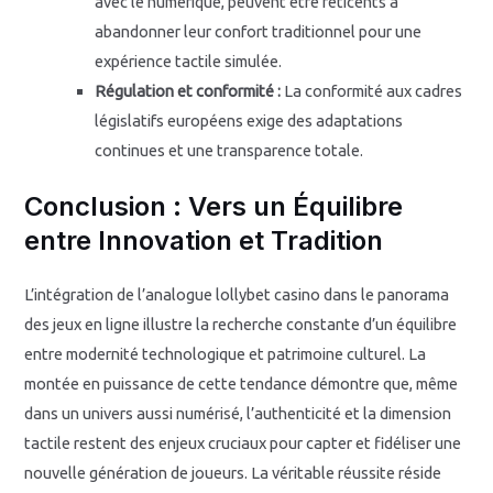
avec le numérique, peuvent être réticents à
abandonner leur confort traditionnel pour une
expérience tactile simulée.
Régulation et conformité :
La conformité aux cadres
législatifs européens exige des adaptations
continues et une transparence totale.
Conclusion : Vers un Équilibre
entre Innovation et Tradition
L’intégration de l’analogue lollybet casino dans le panorama
des jeux en ligne illustre la recherche constante d’un équilibre
entre modernité technologique et patrimoine culturel. La
montée en puissance de cette tendance démontre que, même
dans un univers aussi numérisé, l’authenticité et la dimension
tactile restent des enjeux cruciaux pour capter et fidéliser une
nouvelle génération de joueurs. La véritable réussite réside