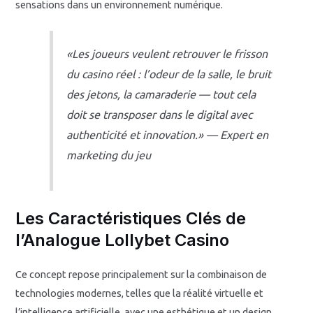
sensations dans un environnement numérique.
«Les joueurs veulent retrouver le frisson
du casino réel : l’odeur de la salle, le bruit
des jetons, la camaraderie — tout cela
doit se transposer dans le digital avec
authenticité et innovation.» — Expert en
marketing du jeu
Les Caractéristiques Clés de
l’Analogue Lollybet Casino
Ce concept repose principalement sur la combinaison de
technologies modernes, telles que la réalité virtuelle et
l’intelligence artificielle, avec une esthétique et un design