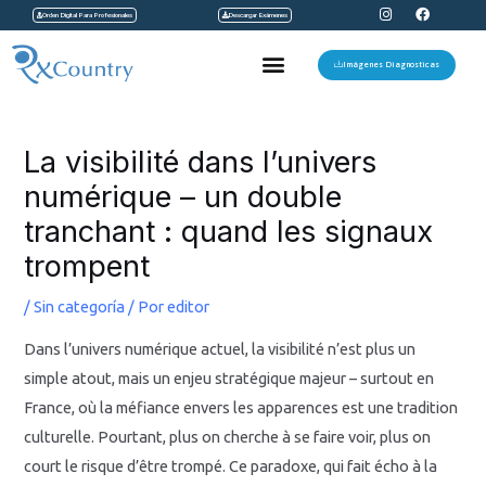
I
F
Ir
Orden Digital Para Profesionales
Descargar Exámenes
n
a
s
c
al
t
e
Menu
a
b
Imágenes Diagnosticas
contenido
g
o
r
o
a
k
Navegación
m
de
La visibilité dans l’univers
entradas
numérique – un double
tranchant : quand les signaux
trompent
/
Sin categoría
/ Por
editor
Dans l’univers numérique actuel, la visibilité n’est plus un
simple atout, mais un enjeu stratégique majeur – surtout en
France, où la méfiance envers les apparences est une tradition
culturelle. Pourtant, plus on cherche à se faire voir, plus on
court le risque d’être trompé. Ce paradoxe, qui fait écho à la