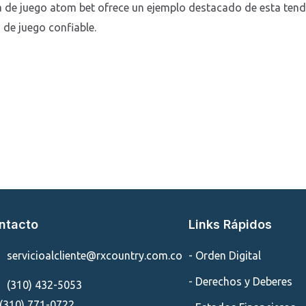
a de juego atom bet ofrece un ejemplo destacado de esta ten
 de juego confiable.
ntacto
Links Rápidos
servicioalcliente@rxcountry.com.co
- Orden Digital
- Derechos y Deberes
(310) 432-5053
(310) 771-0722