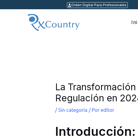
Ir
Orden Digital Para Profesionales
al
contenido
In
Navegación
de
entradas
La Transformación 
Regulación en 202
/
Sin categoría
/ Por
editor
Introducción