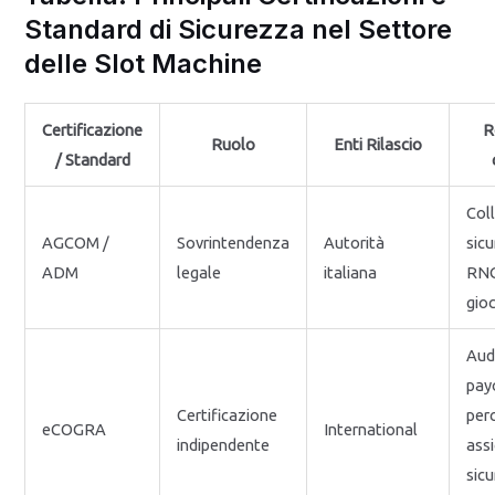
Standard di Sicurezza nel Settore
delle Slot Machine
Certificazione
R
Ruolo
Enti Rilascio
/ Standard
Col
AGCOM /
Sovrintendenza
Autorità
sicu
ADM
legale
italiana
RNG,
gio
Aud
pay
Certificazione
per
eCOGRA
International
indipendente
assi
sic