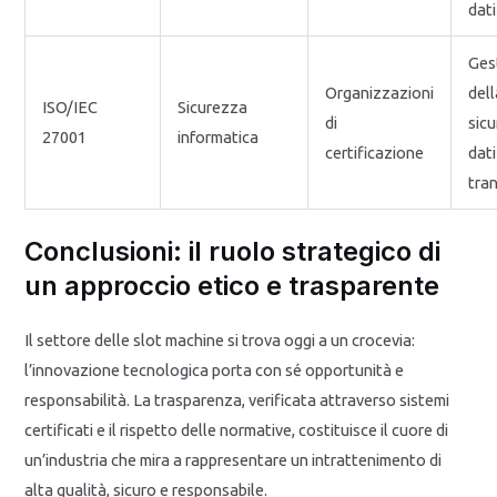
dati
Ges
Organizzazioni
dell
ISO/IEC
Sicurezza
di
sicu
27001
informatica
certificazione
dati
tra
Conclusioni: il ruolo strategico di
un approccio etico e trasparente
Il settore delle slot machine si trova oggi a un crocevia:
l’innovazione tecnologica porta con sé opportunità e
responsabilità. La trasparenza, verificata attraverso sistemi
certificati e il rispetto delle normative, costituisce il cuore di
un’industria che mira a rappresentare un intrattenimento di
alta qualità, sicuro e responsabile.