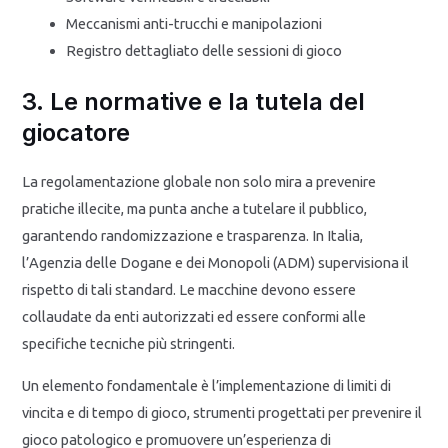
Meccanismi anti-trucchi e manipolazioni
Registro dettagliato delle sessioni di gioco
3. Le normative e la tutela del
giocatore
La regolamentazione globale non solo mira a prevenire
pratiche illecite, ma punta anche a tutelare il pubblico,
garantendo randomizzazione e trasparenza. In Italia,
l’Agenzia delle Dogane e dei Monopoli (ADM) supervisiona il
rispetto di tali standard. Le macchine devono essere
collaudate da enti autorizzati ed essere conformi alle
specifiche tecniche più stringenti.
Un elemento fondamentale è l’implementazione di limiti di
vincita e di tempo di gioco, strumenti progettati per prevenire il
gioco patologico e promuovere un’esperienza di