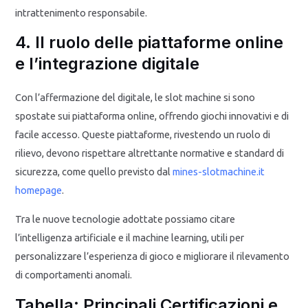
intrattenimento responsabile.
4. Il ruolo delle piattaforme online
e l’integrazione digitale
Con l’affermazione del digitale, le slot machine si sono
spostate sui piattaforma online, offrendo giochi innovativi e di
facile accesso. Queste piattaforme, rivestendo un ruolo di
rilievo, devono rispettare altrettante normative e standard di
sicurezza, come quello previsto dal
mines-slotmachine.it
homepage
.
Tra le nuove tecnologie adottate possiamo citare
l’intelligenza artificiale e il machine learning, utili per
personalizzare l’esperienza di gioco e migliorare il rilevamento
di comportamenti anomali.
Tabella: Principali Certificazioni e