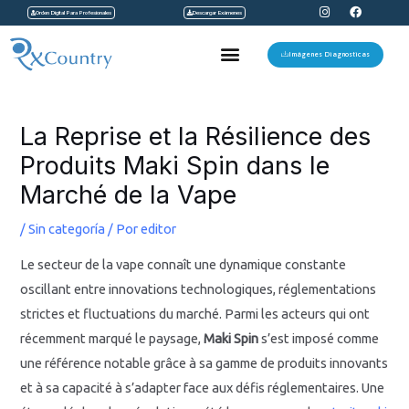
I
F
Ir
Orden Digital Para Profesionales
Descargar Exámenes
n
a
s
c
al
t
e
Menu
a
b
Imágenes Diagnosticas
contenido
g
o
r
o
a
k
Navegación
m
de
La Reprise et la Résilience des
entradas
Produits Maki Spin dans le
Marché de la Vape
/
Sin categoría
/ Por
editor
Le secteur de la vape connaît une dynamique constante
oscillant entre innovations technologiques, réglementations
strictes et fluctuations du marché. Parmi les acteurs qui ont
récemment marqué le paysage,
Maki Spin
s’est imposé comme
une référence notable grâce à sa gamme de produits innovants
et à sa capacité à s’adapter face aux défis réglementaires. Une