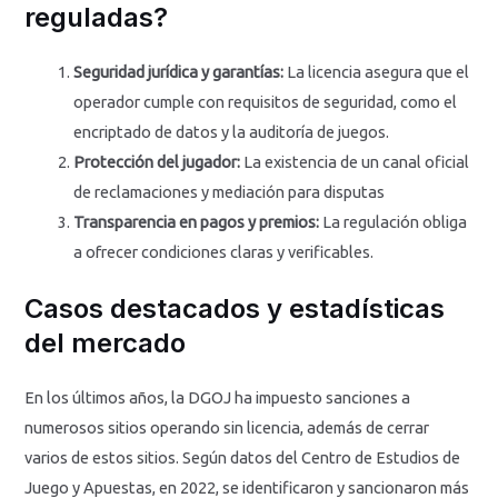
reguladas?
Seguridad jurídica y garantías:
La licencia asegura que el
operador cumple con requisitos de seguridad, como el
encriptado de datos y la auditoría de juegos.
Protección del jugador:
La existencia de un canal oficial
de reclamaciones y mediación para disputas
Transparencia en pagos y premios:
La regulación obliga
a ofrecer condiciones claras y verificables.
Casos destacados y estadísticas
del mercado
En los últimos años, la DGOJ ha impuesto sanciones a
numerosos sitios operando sin licencia, además de cerrar
varios de estos sitios. Según datos del Centro de Estudios de
Juego y Apuestas, en 2022, se identificaron y sancionaron más