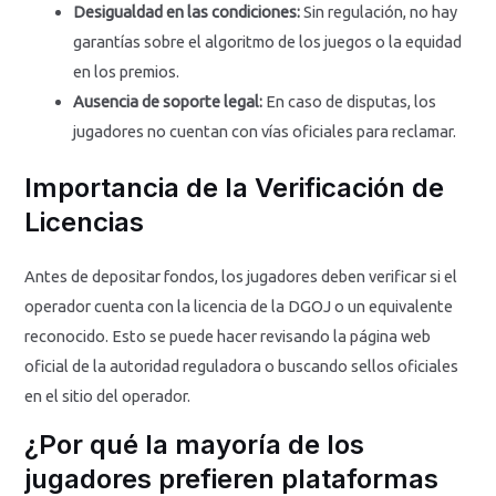
Desigualdad en las condiciones:
Sin regulación, no hay
garantías sobre el algoritmo de los juegos o la equidad
en los premios.
Ausencia de soporte legal:
En caso de disputas, los
jugadores no cuentan con vías oficiales para reclamar.
Importancia de la Verificación de
Licencias
Antes de depositar fondos, los jugadores deben verificar si el
operador cuenta con la licencia de la DGOJ o un equivalente
reconocido. Esto se puede hacer revisando la página web
oficial de la autoridad reguladora o buscando sellos oficiales
en el sitio del operador.
¿Por qué la mayoría de los
jugadores prefieren plataformas