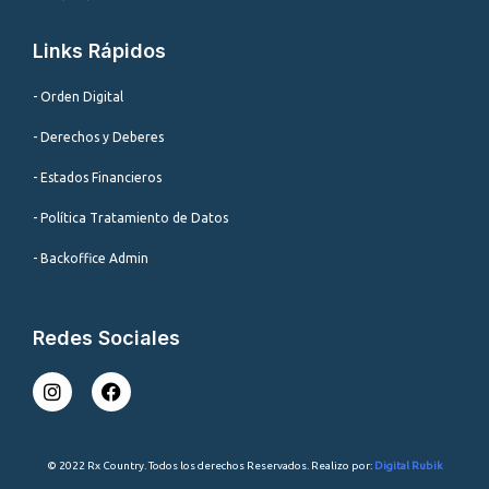
Links Rápidos
- Orden Digital
- Derechos y Deberes
- Estados Financieros
- Política Tratamiento de Datos
- Backoffice Admin
Redes Sociales
I
F
n
a
s
c
t
e
a
b
© 2022 Rx Country. Todos los derechos Reservados. Realizo por:
Digital Rubik
g
o