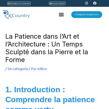
I
F
Ir
Orden Digital Para Profesionales
Descargar Exámenes
n
a
s
c
al
t
e
Menu
a
b
Imágenes Diagnosticas
contenido
g
o
r
o
a
k
Navegación
m
de
La Patience dans l’Art et
entradas
l’Architecture : Un Temps
Sculpté dans la Pierre et la
Forme
/
Sin categoría
/ Por
editor
1. Introduction :
Comprendre la patience