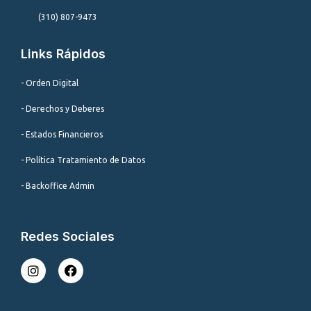
(310) 807-9473
Links Rápidos
- Orden Digital
- Derechos y Deberes
- Estados Financieros
- Política Tratamiento de Datos
- Backoffice Admin
Redes Sociales
I
F
n
a
s
c
t
e