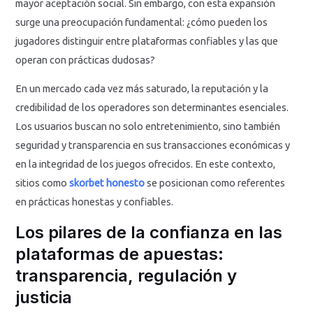
mayor aceptación social. Sin embargo, con esta expansión
surge una preocupación fundamental: ¿cómo pueden los
jugadores distinguir entre plataformas confiables y las que
operan con prácticas dudosas?
En un mercado cada vez más saturado, la reputación y la
credibilidad de los operadores son determinantes esenciales.
Los usuarios buscan no solo entretenimiento, sino también
seguridad y transparencia en sus transacciones económicas y
en la integridad de los juegos ofrecidos. En este contexto,
sitios como
skorbet honesto
se posicionan como referentes
en prácticas honestas y confiables.
Los pilares de la confianza en las
plataformas de apuestas:
transparencia, regulación y
justicia