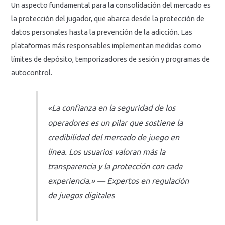
Un aspecto fundamental para la consolidación del mercado es
la protección del jugador, que abarca desde la protección de
datos personales hasta la prevención de la adicción. Las
plataformas más responsables implementan medidas como
límites de depósito, temporizadores de sesión y programas de
autocontrol.
«La confianza en la seguridad de los
operadores es un pilar que sostiene la
credibilidad del mercado de juego en
línea. Los usuarios valoran más la
transparencia y la protección con cada
experiencia.» —
Expertos en regulación
de juegos digitales