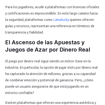
Para los jugadores, acudir a plataformas con licencias oficiales
y certificaciones es imprescindible. En este largo camino hacia
la seguridad, plataformas como
Lamalucky
quienes ofrecen
guías y recursos, representan una referencia en términos de
transparencia y fiabilidad.
El Ascenso de las Apuestas y
Juegos de Azar por Dinero Real
El juego por dinero real sigue siendo un motor clave en la
industria. En particular, la opción de jugar slots por dinero real
ha capturado la atención de millones, gracias a su capacidad
de combinar emoción y potencial de ganancia. Pero, ¿cómo
puede un usuario asegurarse de que está jugando en un
entorno confiable?
Existen plataformas que ofrecen una experiencia auténtica y