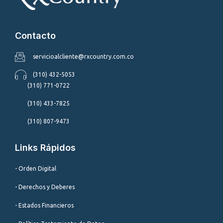
Contacto
servicioalcliente@rxcountry.com.co
(310) 432-5053
(310) 771-0722
(310) 433-7825
(310) 807-9473
Links Rápidos
- Orden Digital
- Derechos y Deberes
- Estados Financieros