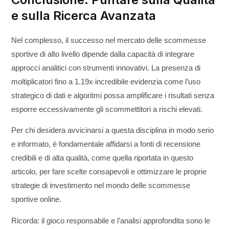
e sulla Ricerca Avanzata
Nel complesso, il successo nel mercato delle scommesse
sportive di alto livello dipende dalla capacità di integrare
approcci analitici con strumenti innovativi. La presenza di
moltiplicatori fino a 1.19x incredibile evidenzia come l’uso
strategico di dati e algoritmi possa amplificare i risultati senza
esporre eccessivamente gli scommettitori a rischi elevati.
Per chi desidera avvicinarsi a questa disciplina in modo serio
e informato, è fondamentale affidarsi a fonti di recensione
credibili e di alta qualità, come quella riportata in questo
articolo, per fare scelte consapevoli e ottimizzare le proprie
strategie di investimento nel mondo delle scommesse
sportive online.
Ricorda: il gioco responsabile e l’analisi approfondita sono le