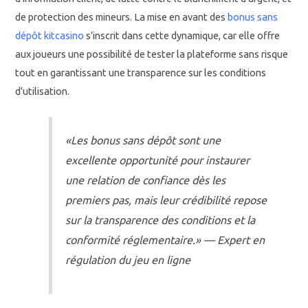
de protection des mineurs. La mise en avant des
bonus sans
dépôt kitcasino
s’inscrit dans cette dynamique, car elle offre
aux joueurs une possibilité de tester la plateforme sans risque
tout en garantissant une transparence sur les conditions
d’utilisation.
«Les bonus sans dépôt sont une
excellente opportunité pour instaurer
une relation de confiance dès les
premiers pas, mais leur crédibilité repose
sur la transparence des conditions et la
conformité réglementaire.» — Expert en
régulation du jeu en ligne