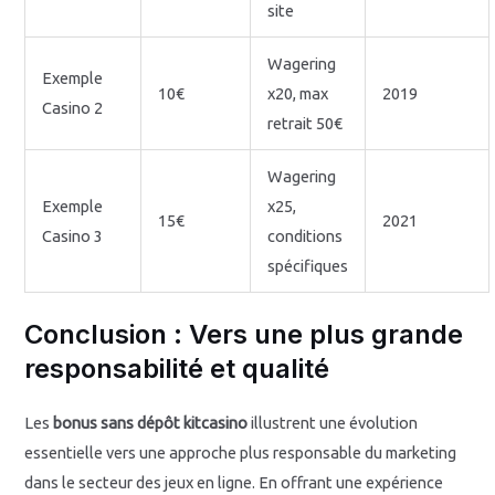
site
Wagering
Exemple
10€
x20, max
2019
Casino 2
retrait 50€
Wagering
Exemple
x25,
15€
2021
Casino 3
conditions
spécifiques
Conclusion : Vers une plus grande
responsabilité et qualité
Les
bonus sans dépôt kitcasino
illustrent une évolution
essentielle vers une approche plus responsable du marketing
dans le secteur des jeux en ligne. En offrant une expérience