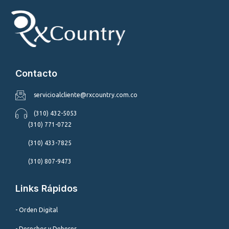
Contacto
servicioalcliente@rxcountry.com.co
(310) 432-5053
(310) 771-0722
(310) 433-7825
(310) 807-9473
Links Rápidos
- Orden Digital
- Derechos y Deberes