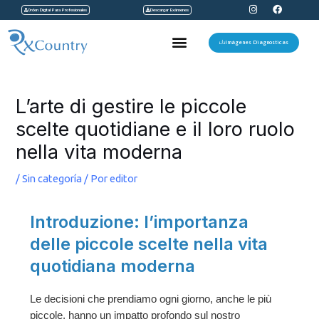
I
F
Ir
Orden Digital Para Profesionales
Descargar Exámenes
n
a
s
c
al
t
e
Menu
a
b
Imágenes Diagnosticas
contenido
g
o
r
o
a
k
Navegación
m
de
L’arte di gestire le piccole
entradas
scelte quotidiane e il loro ruolo
nella vita moderna
/
Sin categoría
/ Por
editor
Introduzione: l’importanza
delle piccole scelte nella vita
quotidiana moderna
Le decisioni che prendiamo ogni giorno, anche le più
piccole, hanno un impatto profondo sul nostro