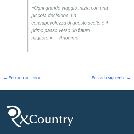
«Ogni grande viaggio inizia con una
piccola decisione. La
consapevolezza di queste scelte è il
primo passo verso un futuro
migliore.» — Anonimo
←
Entrada anterior
Entrada siguiente
→