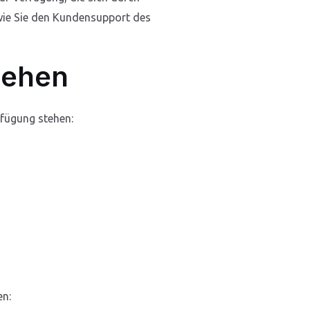
, wie Sie den Kundensupport des
tehen
rfügung stehen:
en: