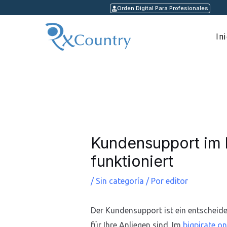
Ir
Orden Digital Para Profesionales
al
contenido
In
Navegación
de
entradas
Kundensupport im 
funktioniert
/
Sin categoría
/ Por
editor
Der Kundensupport ist ein entscheid
für Ihre Anliegen sind. Im
bigpirate on