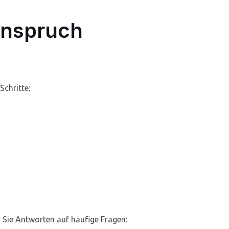
 Anspruch
Schritte:
n Sie Antworten auf häufige Fragen: