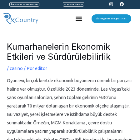
I
F
Ir
Orden Digital Para Profesionales
Descargar Exámenes
n
a
s
c
al
t
e
Menu
a
b
Imágenes Diagnosticas
contenido
g
o
r
o
a
k
Navegación
m
de
Kumarhanelerin Ekonomik
entradas
Etkileri ve Sürdürülebilirlik
/
casino
/ Por
editor
Oyun evi, birçok kentde ekonomik büyümenin önemli bir parçası
haline var olmuştur. Özellikle 2023 döneminde, Las Vegas’taki
şans oyunları salonları, şehrin toplam gelirinin %30’unu
yaratarak 70 milyar doları aşan bir ekonomik ölçeke ulaşmıştır.
Bu vaziyet, yerel işletmelere ve istihdama büyük destek
sunmaktadır. Örneğin, MGM Konaklama , çevre dostu
uygulamalara yatırım yaparak sürdürülebilirlik çalışmalarını
desteklemektedir. Şirketin CEO’su Bill Hornbuckle, bu projelerin