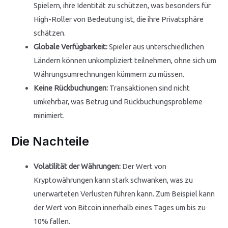
Spielern, ihre Identität zu schützen, was besonders für
High-Roller von Bedeutung ist, die ihre Privatsphäre
schätzen.
Globale Verfügbarkeit:
Spieler aus unterschiedlichen
Ländern können unkompliziert teilnehmen, ohne sich um
Währungsumrechnungen kümmern zu müssen.
Keine Rückbuchungen:
Transaktionen sind nicht
umkehrbar, was Betrug und Rückbuchungsprobleme
minimiert.
Die Nachteile
Volatilität der Währungen:
Der Wert von
Kryptowährungen kann stark schwanken, was zu
unerwarteten Verlusten führen kann. Zum Beispiel kann
der Wert von Bitcoin innerhalb eines Tages um bis zu
10% fallen.