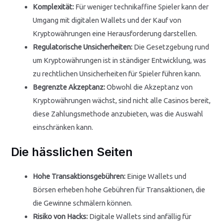
Komplexität:
Für weniger technikaffine Spieler kann der
Umgang mit digitalen Wallets und der Kauf von
Kryptowährungen eine Herausforderung darstellen.
Regulatorische Unsicherheiten:
Die Gesetzgebung rund
um Kryptowährungen ist in ständiger Entwicklung, was
zu rechtlichen Unsicherheiten für Spieler führen kann.
Begrenzte Akzeptanz:
Obwohl die Akzeptanz von
Kryptowährungen wächst, sind nicht alle Casinos bereit,
diese Zahlungsmethode anzubieten, was die Auswahl
einschränken kann.
Die hässlichen Seiten
Hohe Transaktionsgebühren:
Einige Wallets und
Börsen erheben hohe Gebühren für Transaktionen, die
die Gewinne schmälern können.
Risiko von Hacks:
Digitale Wallets sind anfällig für