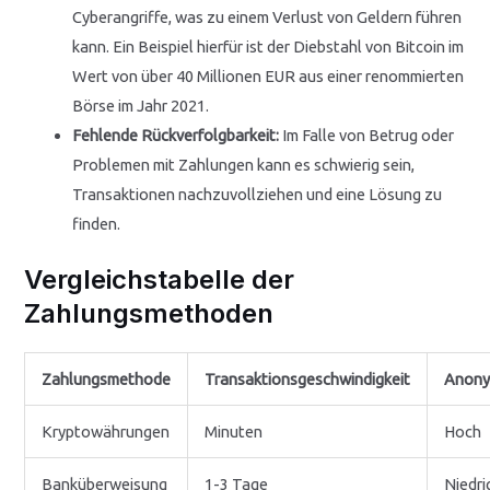
Cyberangriffe, was zu einem Verlust von Geldern führen
kann. Ein Beispiel hierfür ist der Diebstahl von Bitcoin im
Wert von über 40 Millionen EUR aus einer renommierten
Börse im Jahr 2021.
Fehlende Rückverfolgbarkeit:
Im Falle von Betrug oder
Problemen mit Zahlungen kann es schwierig sein,
Transaktionen nachzuvollziehen und eine Lösung zu
finden.
Vergleichstabelle der
Zahlungsmethoden
Zahlungsmethode
Transaktionsgeschwindigkeit
Anony
Kryptowährungen
Minuten
Hoch
Banküberweisung
1-3 Tage
Niedri