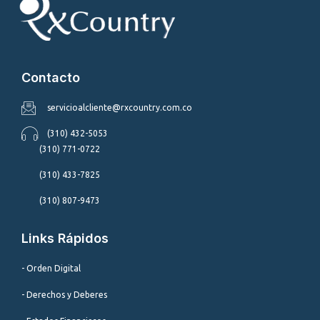
Contacto
servicioalcliente@rxcountry.com.co
(310) 432-5053
(310) 771-0722
(310) 433-7825
(310) 807-9473
Links Rápidos
- Orden Digital
- Derechos y Deberes