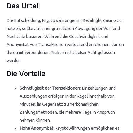
Das Urteil
Die Entscheidung, Kryptowährungen im Betalright Casino zu
nutzen, sollte auf einer gründlichen Abwägung der Vor- und
Nachteile basieren. Während die Geschwindigkeit und
Anonymität von Transaktionen verlockend erscheinen, dürfen
die damit verbundenen Risiken nicht außer Acht gelassen
werden.
Die Vorteile
Schnelligkeit der Transaktionen:
Einzahlungen und
Auszahlungen erfolgen in der Regel innerhalb von
Minuten, im Gegensatz zu herkömmlichen
Zahlungsmethoden, die mehrere Tage in Anspruch
nehmen können.
Hohe Anonymität:
Kryptowährungen ermöglichen es