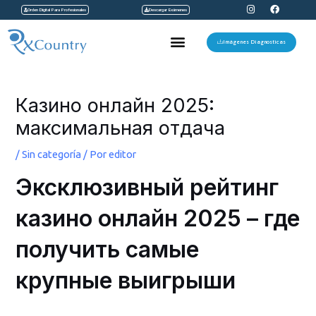
I
F
Ir
Orden Digital Para Profesionales
Descargar Exámenes
n
a
s
c
al
t
e
Menu
a
b
Imágenes Diagnosticas
contenido
g
o
r
o
a
k
Navegación
m
de
Казино онлайн 2025:
entradas
максимальная отдача
/
Sin categoría
/ Por
editor
Эксклюзивный рейтинг
казино онлайн 2025 – где
получить самые
крупные выигрыши