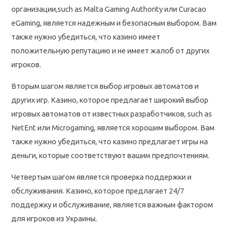
организации,such as Malta Gaming Authority или Curacao
eGaming, является надежным и безопасным выбором. Вам
также нужно убедиться, что казино имеет
положительную репутацию и не имеет жалоб от других
игроков.
Вторым шагом является выбор игровых автоматов и
других игр. Казино, которое предлагает широкий выбор
игровых автоматов от известных разработчиков, such as
NetEnt или Microgaming, является хорошим выбором. Вам
также нужно убедиться, что казино предлагает игры на
деньги, которые соответствуют вашим предпочтениям.
Четвертым шагом является проверка поддержки и
обслуживания. Казино, которое предлагает 24/7
поддержку и обслуживание, является важным фактором
для игроков из Украины.