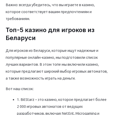
Важно: всегда убедитесь, что вы играете в казино,
которое соответствует вашим предпочтениям и
требованиям.
Топ-5 казино для игроков из
Беларуси
Для игроков из Беларуси, которые ищут надежные и
популярные онлайн-казино, мы подготовили список
лучших вариантов. В этом топе мы включили казино,
которые предлагают широкий выбор игровых автоматов,
а также возможность играть на деньги.
Вот наш список:
1. BitStarz – это казино, которое предлагает более
2 000 игровых автоматов от ведущих
разработчиков, включая NetEnt, Microgaming и