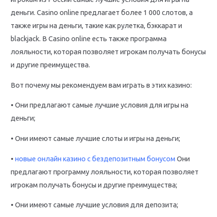
деньги. Casino online предлагает более 1 000 слотов, а
также игры на деньги, такие как рулетка, бэккарат и
blackjack. В Casino online есть также программа
лояльности, которая позволяет игрокам получать бонусы
и другие преимущества.
Вот почему мы рекомендуем вам играть в этих казино:
• Они предлагают самые лучшие условия для игры на
деньги;
• Они имеют самые лучшие слоты и игры на деньги;
•
новые онлайн казино с бездепозитным бонусом
Они
предлагают программу лояльности, которая позволяет
игрокам получать бонусы и другие преимущества;
• Они имеют самые лучшие условия для депозита;