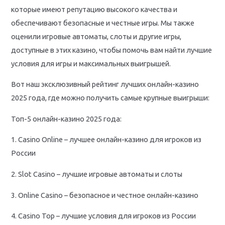
которые имеют репутацию высокого качества и
обеспечивают безопасные и честные игры. Мы также
оценили игровые автоматы, слоты и другие игры,
доступные в этих казино, чтобы помочь вам найти лучшие
условия для игры и максимальных выигрышей.
Вот наш эксклюзивный рейтинг лучших онлайн-казино
2025 года, где можно получить самые крупные выигрыши:
Топ-5 онлайн-казино 2025 года:
1. Casino Online – лучшее онлайн-казино для игроков из
России
2. Slot Casino – лучшие игровые автоматы и слоты
3. Online Casino – безопасное и честное онлайн-казино
4. Casino Top – лучшие условия для игроков из России