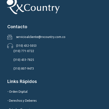
Contacto
servicioalcliente@rxcountry.com.co
(310) 432-5053
(310) 771-0722
(310) 433-7825
(310) 807-9473
Links Rápidos
- Orden Digital
- Derechos y Deberes