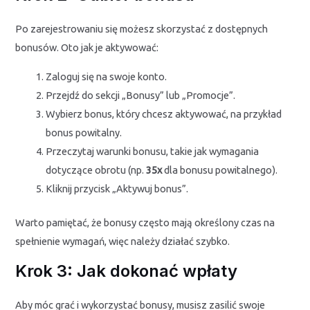
Po zarejestrowaniu się możesz skorzystać z dostępnych
bonusów. Oto jak je aktywować:
Zaloguj się na swoje konto.
Przejdź do sekcji „Bonusy” lub „Promocje”.
Wybierz bonus, który chcesz aktywować, na przykład
bonus powitalny.
Przeczytaj warunki bonusu, takie jak wymagania
dotyczące obrotu (np.
35x
dla bonusu powitalnego).
Kliknij przycisk „Aktywuj bonus”.
Warto pamiętać, że bonusy często mają określony czas na
spełnienie wymagań, więc należy działać szybko.
Krok 3: Jak dokonać wpłaty
Aby móc grać i wykorzystać bonusy, musisz zasilić swoje