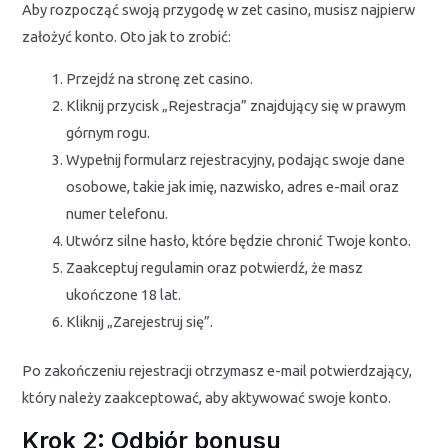
Aby rozpocząć swoją przygodę w zet casino, musisz najpierw
założyć konto. Oto jak to zrobić:
Przejdź na stronę zet casino.
Kliknij przycisk „Rejestracja” znajdujący się w prawym
górnym rogu.
Wypełnij formularz rejestracyjny, podając swoje dane
osobowe, takie jak imię, nazwisko, adres e-mail oraz
numer telefonu.
Utwórz silne hasło, które będzie chronić Twoje konto.
Zaakceptuj regulamin oraz potwierdź, że masz
ukończone 18 lat.
Kliknij „Zarejestruj się”.
Po zakończeniu rejestracji otrzymasz e-mail potwierdzający,
który należy zaakceptować, aby aktywować swoje konto.
Krok 2: Odbiór bonusu