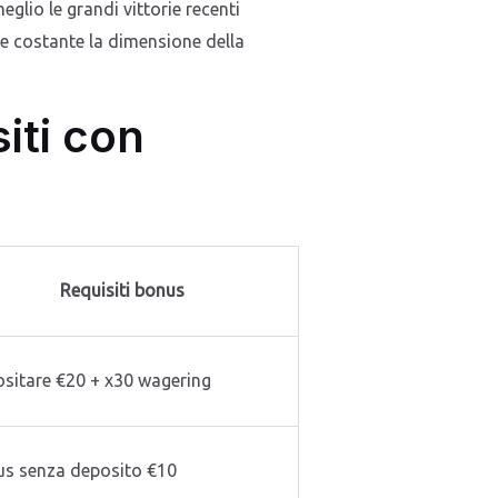
eglio le grandi vittorie recenti
ere costante la dimensione della
siti con
Requisiti bonus
sitare €20 + x30 wagering
s senza deposito €10