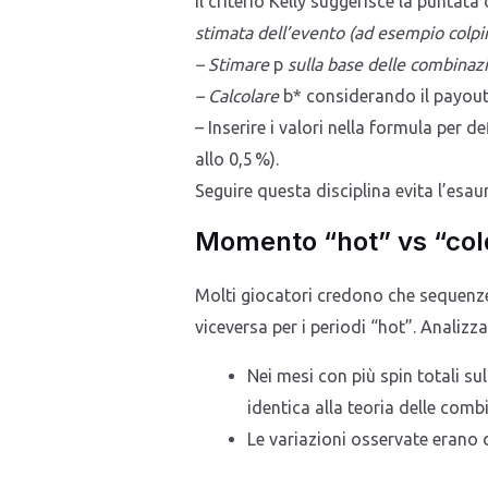
Il criterio Kelly suggerisce la puntata 
stimata dell’evento (ad esempio colpir
– Stimare
p
sulla base delle combinazio
– Calcolare
b* considerando il payout 
– Inserire i valori nella formula per d
allo 0,5 %).
Seguire questa disciplina evita l’esa
Momento “hot” vs “cold
Molti giocatori credono che sequenze p
viceversa per i periodi “hot”. Anali
Nei mesi con più spin totali su
identica alla teoria delle comb
Le variazioni osservate erano 