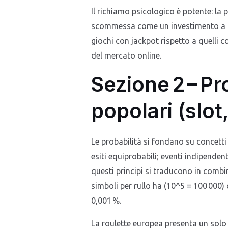
Il richiamo psicologico è potente: la 
scommessa come un investimento a bas
giochi con jackpot rispetto a quelli 
del mercato online.
Sezione 2 – Pr
popolari (slot
Le probabilità si fondano su concetti 
esiti equiprobabili; eventi indipendenti
questi principi si traducono in combina
simboli per rullo ha (10^5 = 100 000) 
0,001 %.
La roulette europea presenta un solo 