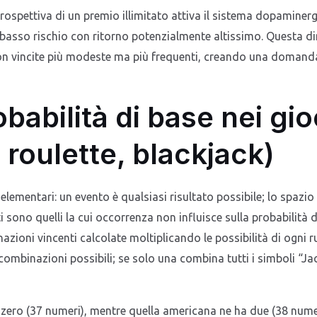
prospettiva di un premio illimitato attiva il sistema dopaminerg
so rischio con ritorno potenzialmente altissimo. Questa dina
con vincite più modeste ma più frequenti, creando una domanda 
obabilità di base nei gio
, roulette, blackjack)
elementari: un evento è qualsiasi risultato possibile; lo spazio 
 sono quelli la cui occorrenza non influisce sulla probabilità degl
zioni vincenti calcolate moltiplicando le possibilità di ogni rul
combinazioni possibili; se solo una combina tutti i simboli “Jac
zero (37 numeri), mentre quella americana ne ha due (38 numer