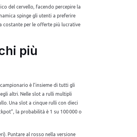
ico del cervello, facendo percepire la
mica spinge gli utenti a preferire
costante per le offerte più lucrative
chi più
campionario è l’insieme di tutti gli
i altri. Nelle slot a rulli multipli
lo. Una slot a cinque rulli con dieci
kpot”, la probabilità è 1 su 100 000 o
i). Puntare al rosso nella versione