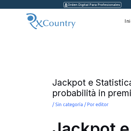
Ir
Orden Digital Para Profesionales
al
contenido
In
Navegación
de
entradas
Jackpot e Statistic
probabilità in premi
/
Sin categoría
/ Por
editor
Jackpot e 