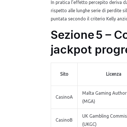
In pratica l’effetto percepito deriva d
rispetto alle lunghe serie di perdite 
puntata secondo il criterio Kelly anzic
Sezione 5 – Co
jackpot progr
Sito
Licenza
Malta Gaming Author
CasinoA
(MGA)
UK Gambling Commis
CasinoB
(UKGC)