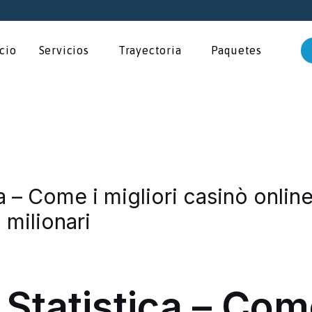
icio
Servicios
Trayectoria
Paquetes
a – Come i migliori casinò onlin
 milionari
Statistica – Com