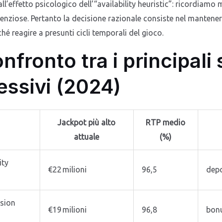
all’effetto psicologico dell’“availability heuristic”: ricordiamo m
silenziose. Pertanto la decisione razionale consiste nel manten
hé reagire a presunti cicli temporali del gioco.
nfronto tra i principali 
essivi (2024)
Jackpot più alto
RTP medio
attuale
(%)
ity
€22 milioni
96,5
depo
sion
€19 milioni
96,8
bonu