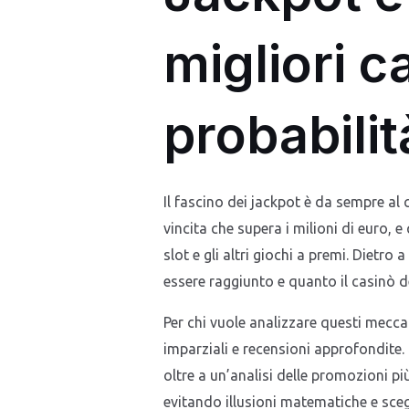
migliori c
probabilit
Il fascino dei jackpot è da sempre al 
vincita che supera i milioni di euro, 
slot e gli altri giochi a premi. Die
essere raggiunto e quanto il casinò de
Per chi vuole analizzare questi mecca
imparziali e recensioni approfondite. 
oltre a un’analisi delle promozioni 
evitando illusioni matematiche e sce