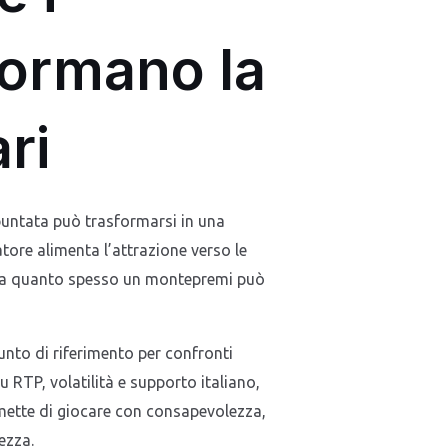
sformano la
ri
 puntata può trasformarsi in una
atore alimenta l’attrazione verso le
mina quanto spesso un montepremi può
unto di riferimento per confronti
 RTP, volatilità e supporto italiano,
rmette di giocare con consapevolezza,
ezza.