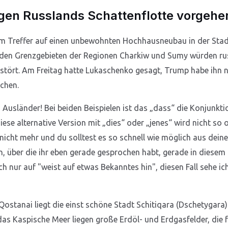
egen Russlands Schattenflotte vorgehe
nem Treffer auf einen unbewohnten Hochhausneubau in der Stad
 In den Grenzgebieten der Regionen Charkiw und Sumy würden 
rstört. Am Freitag hatte Lukaschenko gesagt, Trump habe ihn
echen.
n Ausländer! Bei beiden Beispielen ist das „dass“ die Konjunk
Diese alternative Version mit „dies“ oder „jenes“ wird nicht so 
ll nicht mehr und du solltest es so schnell wie möglich aus de
on, über die ihr eben gerade gesprochen habt, gerade in diese
ch nur auf "weist auf etwas Bekanntes hin", diesen Fall sehe ic
ostanai liegt die einst schöne Stadt Schitiqara (Dschetygara)
as Kaspische Meer liegen große Erdöl- und Erdgasfelder, die