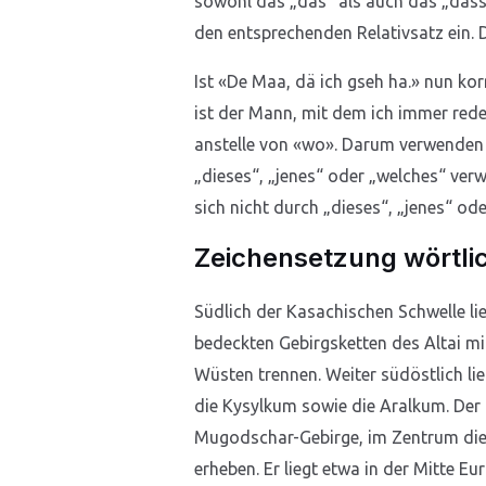
sowohl das „das“ als auch das „dass“,
den entsprechenden Relativsatz ein.
Ist «De Maa, dä ich gseh ha.» nun k
ist der Mann, mit dem ich immer red
anstelle von «wo». Darum verwenden 
„dieses“, „jenes“ oder „welches“ verw
sich nicht durch „dieses“, „jenes“ od
Zeichensetzung wörtlic
Südlich der Kasachischen Schwelle li
bedeckten Gebirgsketten des Altai mi
Wüsten trennen. Weiter südöstlich li
die Kysylkum sowie die Aralkum. Der
Mugodschar-Gebirge, im Zentrum die
erheben. Er liegt etwa in der Mitte E