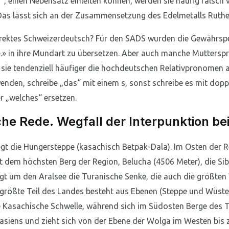
 einen Nebensatz einleiten können, werden sie häufig falsch ve
 Das lässt sich an der Zusammensetzung des Edelmetalls Ruth
orrektes Schweizerdeutsch? Für den SADS wurden die Gewährsp
e.» in ihre Mundart zu übersetzen. Aber auch manche Mutters
sie tendenziell häufiger die hochdeutschen Relativpronomen a
enden, schreibe „das“ mit einem s, sonst schreibe es mit dopp
er „welches“ ersetzen.
he Rede. Wegfall der Interpunktion b
egt die Hungersteppe (kasachisch Betpak-Dala). Im Osten der R
t dem höchsten Berg der Region, Belucha (4506 Meter), die Sib
egt um den Aralsee die Turanische Senke, die auch die größten
 größte Teil des Landes besteht aus Ebenen (Steppe und Wüste
 Kasachische Schwelle, während sich im Südosten Berge des 
urasiens und zieht sich von der Ebene der Wolga im Westen bis