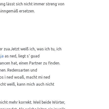
ng lässt sich nicht immer streng von
sinngemäß ersetzen.
 zua.Jetzt weiß ich, was ich tu, ich
sja
as ned, liegt s‘ guad
ncen hat, einen Partner zu finden.
ehen. Redensarten und
os i ned woaß, macht mi ned
cht weiß, kann mich auch nicht
icht mehr korrekt. Weil beide Wörter,