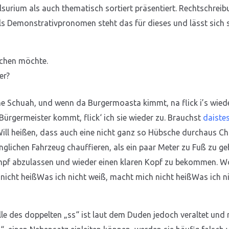
urium als auch thematisch sortiert präsentiert. Rechtschreibu
s Demonstrativpronomen steht das für dieses und lässt sich 
echen möchte.
er?
ine Schuah, und wenn da Burgermoasta kimmt, na flick i’s wieder
Bürgermeister kommt, flick‘ ich sie wieder zu. Brauchst
daiste
Will heißen, dass auch eine nicht ganz so Hübsche durchaus Cha
änglichen Fahrzeug chauffieren, als ein paar Meter zu Fuß zu g
pf abzulassen und wieder einen klaren Kopf zu bekommen. W
icht heißWas ich nicht weiß, macht mich nicht heißWas ich ni
le des doppelten „ss“ ist laut dem Duden jedoch veraltet und n