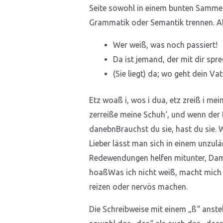
Seite sowohl in einem bunten Sammels
Grammatik oder Semantik trennen. Al
Wer weiß, was noch passiert!
Da ist jemand, der mit dir spr
(Sie liegt) da; wo geht dein Vat
Etz woaß i, wos i dua, etz zreiß i me
zerreiße meine Schuh‘, und wenn der 
danebnBrauchst du sie, hast du sie. 
Lieber lässt man sich in einem unzul
Redewendungen helfen mitunter, Dam
hoaßWas ich nicht weiß, macht mich n
reizen oder nervös machen.
Die Schreibweise mit einem „ß“ anstel