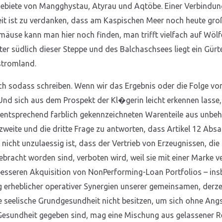
 Gebiete von Mangghystau, Atyrau und Aqtöbe. Einer Verbind
zeit ist zu verdanken, dass am Kaspischen Meer noch heute gr
äuse kann man hier noch finden, man trifft vielfach auf Wölf
ter südlich dieser Steppe und des Balchaschsees liegt ein Gür
stromland.
ch sodass schreiben. Wenn wir das Ergebnis oder die Folge vo
nd sich aus dem Prospekt der Kl�gerin leicht erkennen lasse,
e entsprechend farblich gekennzeichneten Warenteile aus unb
zweite und die dritte Frage zu antworten, dass Artikel 12 Absa
 nicht unzulaessig ist, dass der Vertrieb von Erzeugnissen, di
ebracht worden sind, verboten wird, weil sie mit einer Marke 
besseren Akquisition von NonPerforming-Loan Portfolios – in
erheblicher operativer Synergien unserer gemeinsamen, derzeit
ie seelische Grundgesundheit nicht besitzen, um sich ohne Angst
Gesundheit gegeben sind, mag eine Mischung aus gelassener Re