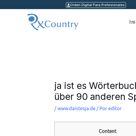
Ir
Orden Digital Para Profesionales
al
contenido
In
Navegación
de
entradas
ja ist es Wörterbu
über 90 anderen S
/
www.daistesja.de
/ Por
editor
Content