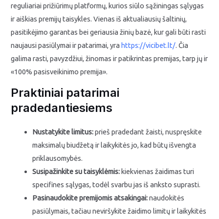
reguliariai prižiūrimų platformų, kurios siūlo sąžiningas sąlygas
ir aiškias premijų taisykles. Vienas iš aktualiausių šaltinių,
pasitikėjimo garantas bei geriausia žinių bazė, kur gali būti rasti
naujausi pasiūlymai ir patarimai, yra
https://vicibet.lt/
. Čia
galima rasti, pavyzdžiui, žinomas ir patikrintas premijas, tarp jų ir
«100% pasisveikinimo premija».
Praktiniai patarimai
pradedantiesiems
Nustatykite limitus:
prieš pradedant žaisti, nuspręskite
maksimalų biudžetą ir laikykitės jo, kad būtų išvengta
priklausomybės.
Susipažinkite su taisyklėmis:
kiekvienas žaidimas turi
specifines sąlygas, todėl svarbu jas iš anksto suprasti.
Pasinaudokite premijomis atsakingai:
naudokitės
pasiūlymais, tačiau neviršykite žaidimo limitų ir laikykitės