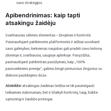
savo strategijos.
Apibendrinimas: kaip tapti
atsakingu žaidėju
Svarbiausias sėkmės elementas – žinojimas ir kontrolė.
Pasinaudojant patikimomis platformomis ir aiškiai suvokiant
savo galimybes, kiekvienas naujokas gali pradėti savo kelionę
įdomioje ir, svarbiausia, saugioje aplinkoje. Pavyzdžiui,
pasinaudojant patikrintais pasiūlymais, kaip „100%
pasisveikinimo premija“, galima žengti pirmuosius žingsnius su
didesne pasitikėjimo doze.
Atminkite:
atsakingas žaidimas leidžia ne tik pasimėgauti
teikiamais malonumais, bet ir išlaikyti kontrolę, taigi, būkite
sąmoningi ir žaiskite protingai.