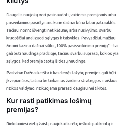
kliūtys
Daugelis naujokų nori pasinaudoti įvairiomis premijomis arba
pasveikinimo pasiūlymais, kurie dažnai būna labai patrauklūs.
Tačiau, norint išvengti netikėtumų arba nusivylimo, svarbu
kruopščiai analizuoti sąlygas ir taisykles. Pavyzdžiui, mažiau
žinomi kazino dažnai siūlo „100% pasisveikinimo premiją“ – tai
gali būti naudinga pradžioje, tačiau svarbu suprasti, kokios yra
sąlygos, kad premija taptų iš tiesų naudinga.
Pastaba:
Dažnai keršta ir kasdienės lažybų premijos gali būti
įkvepiančios, tačiau be tinkamos žaidimo strategijos ir aiškios
rizikos valdymo, rizikuojama prarasti daugiau nei tikitės.
Kur rasti patikimas lošimų
premijas?
Rinkdamiesi vietą žaisti, naujokai turėtų ieškoti patikrintų ir