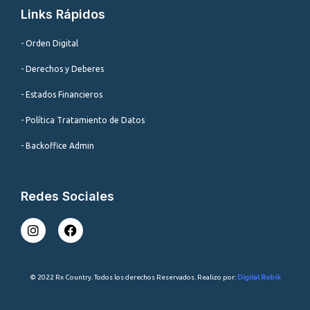
Links Rápidos
- Orden Digital
- Derechos y Deberes
- Estados Financieros
- Política Tratamiento de Datos
- Backoffice Admin
Redes Sociales
I
F
n
a
s
c
t
e
a
b
© 2022 Rx Country. Todos los derechos Reservados. Realizo por:
Digital Rubik
g
o
r
o