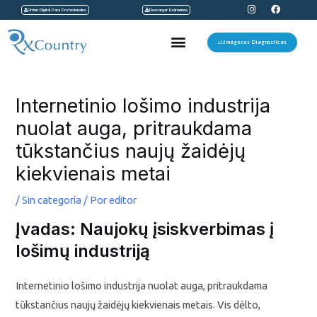
I
F
Ir
Orden Digital Para Profesionales
Descargar Exámenes
n
a
s
c
al
t
e
Menu
a
b
Imágenes Diagnosticas
contenido
g
o
r
o
a
k
Navegación
m
de
Internetinio lošimo industrija
entradas
nuolat auga, pritraukdama
tūkstančius naujų žaidėjų
kiekvienais metai
/
Sin categoría
/ Por
editor
Įvadas: Naujokų įsiskverbimas į
lošimų industriją
Internetinio lošimo industrija nuolat auga, pritraukdama
tūkstančius naujų žaidėjų kiekvienais metais. Vis dėlto,