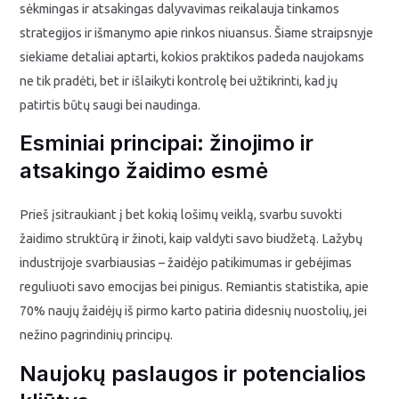
sėkmingas ir atsakingas dalyvavimas reikalauja tinkamos
strategijos ir išmanymo apie rinkos niuansus. Šiame straipsnyje
siekiame detaliai aptarti, kokios praktikos padeda naujokams
ne tik pradėti, bet ir išlaikyti kontrolę bei užtikrinti, kad jų
patirtis būtų saugi bei naudinga.
Esminiai principai: žinojimo ir
atsakingo žaidimo esmė
Prieš įsitraukiant į bet kokią lošimų veiklą, svarbu suvokti
žaidimo struktūrą ir žinoti, kaip valdyti savo biudžetą. Lažybų
industrijoje svarbiausias – žaidėjo patikimumas ir gebėjimas
reguliuoti savo emocijas bei pinigus. Remiantis statistika, apie
70% naujų žaidėjų iš pirmo karto patiria didesnių nuostolių, jei
nežino pagrindinių principų.
Naujokų paslaugos ir potencialios