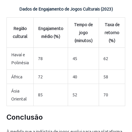
Dados de Engajamento de Jogos Culturais (2023)
Tempo de
Taxa de
Região
Engajamento
jogo
retorno
cultural
médio (%)
(minutos)
(%)
Havaí e
78
45
62
Polinésia
África
72
40
58
Ásia
85
52
70
Oriental
Conclusão
À medida que a indústria de jogos evolui para uma plataforma