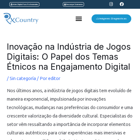
I
F
Ir
Orden Digital Para Profesionales
Descargar Exámenes
n
a
s
c
al
t
e
Menu
a
b
Imágenes Diagnosticas
contenido
g
o
r
o
a
k
Navegación
m
de
Inovação na Indústria de Jogos
entradas
Digitais: O Papel dos Temas
Étnicos na Engajamento Digital
/
Sin categoría
/ Por
editor
Nos últimos anos, a indústria de jogos digitais tem evoluído de
maneira exponencial, impulsionada por inovações
tecnológicas, mudanças nas preferências do consumidor e uma
crescente valorização da diversidade cultural. Especialistas do
setor vêm ressaltando a importância de incorporar elementos
culturais autênticos para criar experiências mais imersivas e