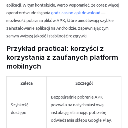
aplikacji. W tym kontekście, warto wspomnieć, że coraz więcej
operatorów udostępnia
godz casino apk download
—
możliwość pobrania plików APK, które umożliwiają szybkie
zainstalowanie aplikacji na Androidzie, zapewniając tym
samym wyższą jakość i stabilność rozgrywki.
Przykład practical: korzyści z
korzystania z zaufanych platform
mobilnych
Zaleta
Szczegół
Bezpośrednie pobranie APK
Szybkość
pozwala na natychmiastową
dostępu
instalację, eliminując potrzebę
odwiedzania sklepu Google Play.