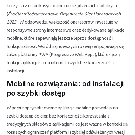
korzysta z usług kasyn online na urządzeniach mobilnych
(
Źródło: Międzynarodowa Organizacja Gier Hazardowych,
2023
). W odpowiedzi, większość operatorów inwestuje w
responsywne strony internetowe oraz dedykowane aplikacje
mobilne, które zapewniają jeszcze lepszą dostępność i
funkcjonalność. Wśród najnowszych rozwiązań pojawiają się
także platformy PWA (Progressive Web Apps), które łączą
funkcje aplikacji i stron internetowych bez konieczności
instalacji.
Mobilne rozwiązania: od instalacji
po szybki dostęp
W pełni zoptymalizowane aplikacje mobilne pozwalają na
szybki dostęp do gier, bez konieczności korzystania z
tradycyjnych sklepów z aplikacjami, co jest ważne w kontekście
rosnących ograniczeń platform i szybciej odświeżanych wersji