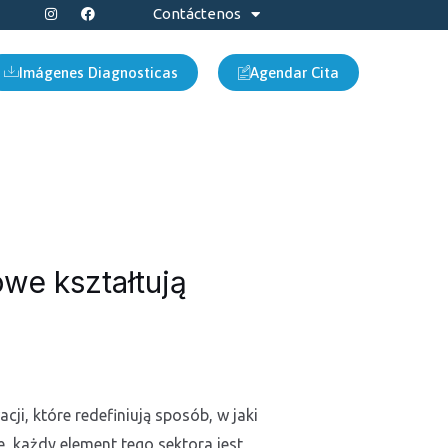
I
F
Contáctenos
n
a
s
c
t
e
a
b
Imágenes Diagnosticas
Agendar Cita
g
o
r
o
a
k
m
owe kształtują
ji, które redefiniują sposób, w jaki
 każdy element tego sektora jest