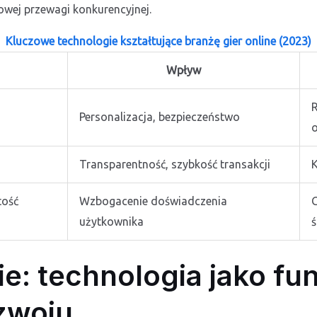
wej przewagi konkurencyjnej.
Kluczowe technologie kształtujące branżę gier online (2023)
Wpływ
R
Personalizacja, bezpieczeństwo
Transparentność, szybkość transakcji
K
tość
Wzbogacenie doświadczenia
G
użytkownika
: technologia jako f
zwoju