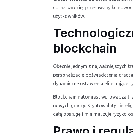
coraz bardziej przesuwany ku nowoc
użytkowników.
Technologicz
blockchain
Obecnie jednym z najważniejszych tre
personalizację doświadczenia gracza
dynamiczne ustawienia eliminujące ry
Blockchain natomiast wprowadza tran
nowych graczy. Kryptowaluty i inteli
całą obsługę i minimalizuje ryzyko o
Prawo i regul