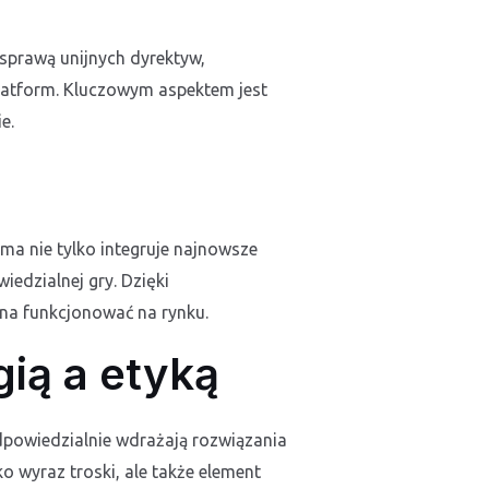
sprawą unijnych dyrektyw,
platform. Kluczowym aspektem jest
e.
rma nie tylko integruje najnowsze
edzialnej gry. Dzięki
na funkcjonować na rynku.
ią a etyką
odpowiedzialnie wdrażają rozwiązania
o wyraz troski, ale także element