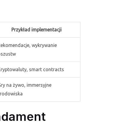
Przykład implementacji
ekomendacje, wykrywanie
oszustw
ryptowaluty, smart contracts
ry na żywo, immersyjne
środowiska
undament