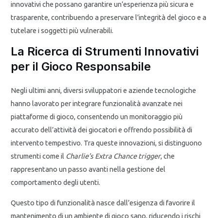
innovativi che possano garantire un’esperienza più sicura e
trasparente, contribuendo a preservare l’integrità del gioco e a
tutelare i soggetti più vulnerabili.
La Ricerca di Strumenti Innovativi
per il Gioco Responsabile
Negli ultimi anni, diversi sviluppatori e aziende tecnologiche
hanno lavorato per integrare funzionalità avanzate nei
piattaforme di gioco, consentendo un monitoraggio più
accurato dell’attività dei giocatori e offrendo possibilità di
intervento tempestivo. Tra queste innovazioni, si distinguono
strumenti come il
Charlie’s Extra Chance trigger
, che
rappresentano un passo avanti nella gestione del
comportamento degli utenti.
Questo tipo di funzionalità nasce dall’esigenza di favorire il
mantenimento di un ambiente di gioco sano, riducendo i rischi