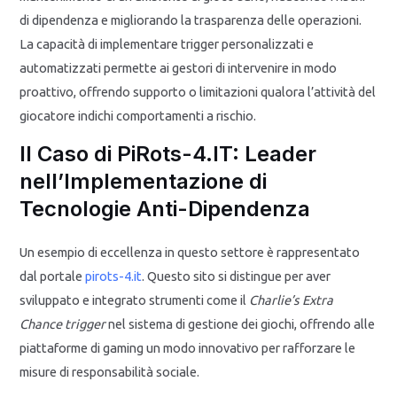
di dipendenza e migliorando la trasparenza delle operazioni.
La capacità di implementare trigger personalizzati e
automatizzati permette ai gestori di intervenire in modo
proattivo, offrendo supporto o limitazioni qualora l’attività del
giocatore indichi comportamenti a rischio.
Il Caso di PiRots-4.IT: Leader
nell’Implementazione di
Tecnologie Anti-Dipendenza
Un esempio di eccellenza in questo settore è rappresentato
dal portale
pirots-4.it
. Questo sito si distingue per aver
sviluppato e integrato strumenti come il
Charlie’s Extra
Chance trigger
nel sistema di gestione dei giochi, offrendo alle
piattaforme di gaming un modo innovativo per rafforzare le
misure di responsabilità sociale.