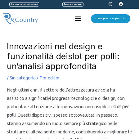
I
F
Ir
Orden Digital Para Profesionales
Descargar Exámenes
n
a
s
c
al
t
e
Menu
a
b
Imágenes Diagnosticas
contenido
g
o
r
o
a
k
Navegación
m
de
Innovazioni nel design e
entradas
funzionalità deislot per polli:
un’analisi approfondita
/
Sin categoría
/ Por
editor
Negli ultimi anni, il settore dell’attrezzatura avicola ha
assistito a significativi progressi tecnologici e di design, con
particolare attenzione alle innovazioni nei cosiddetti
slot per
polli
. Questi dispositivi, spesso sottovalutati in passato,
stanno assumendo un ruolo sempre più strategico nelle
strutture di allevamento moderne, contribuendo a migliorare le