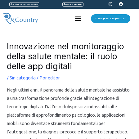
I
F
Ir
Orden Digital Para Profesionales
Descargar Exámenes
n
a
s
c
al
t
e
Menu
a
b
Imágenes Diagnosticas
contenido
g
o
r
o
a
k
Navegación
m
de
Innovazione nel monitoraggio
entradas
della salute mentale: il ruolo
delle app digitali
/
Sin categoría
/ Por
editor
Negli ultimi anni, il panorama della salute mentale ha assistito
a una trasformazione profonde grazie all’integrazione di
tecnologie digitali. Dall’uso di dispositivi indossabili alle
piattaforme di approfondimento psicologico, le applicazioni
mobili sono diventate strumenti fondamentali per
l’autogestione, la diagnosi precoce e il supporto terapeutico.